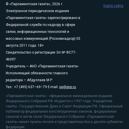
© «Парламентская газета», 2026 г.
Карта сайта
Электронное периодическое издание
«Парламентская газета» зарегистрировано в
Федеральной службе по надзору в сфере
связи, информационных технологий и
массовых коммуникаций (Роскомнадзор) 05
августа 2011 года. 18+
Свидетельство о регистрации Эл № ФС77-
46097
Учредитель — АНО «Парламентская газета»
Исполняющий обязанности главного
редактора — Абдуллаев М.Р.
Тел.: +7 (495) 637–69–79 E-mail:
pg@pnp.ru
«Парламентская газета» - официальное еженедельное издание
Федерального Собрания РФ. Издается с 1997 года. Учредители
газеты - Государственная Дума и Совет Федерации РФ. Официальный
публикатор федеральных конституционных законов, федеральных
законов и актов палат Федерального Собрания. «Парламентская
газета» имеет пункты печати и представительства в десяти субъектах
федерации.