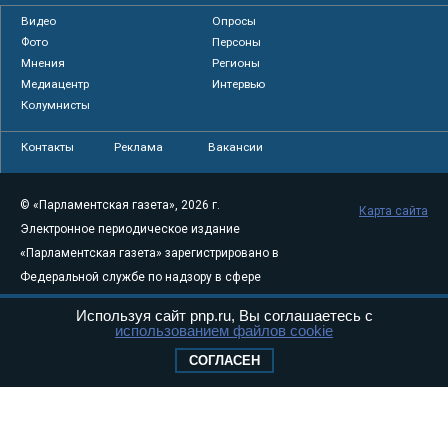
Видео
Опросы
Фото
Персоны
Мнения
Регионы
Медиацентр
Интервью
Колумнисты
Контакты
Реклама
Вакансии
© «Парламентская газета», 2026 г.
Карта сайта
Электронное периодическое издание
«Парламентская газета» зарегистрировано в
Федеральной службе по надзору в сфере
связи, информационных технологий и
Используя сайт pnp.ru, Вы соглашаетесь с
массовых коммуникаций (Роскомнадзор) 05
использованием файлов cookie
августа 2011 года. 18+
СОГЛАСЕН
Свидетельство о регистрации Эл № ФС77-
46097
Учредитель — АНО «Парламентская газета»
Исполняющий обязанности главного