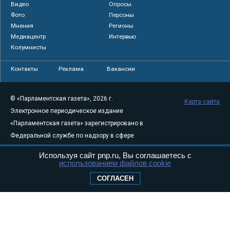
Видео
Опросы
Фото
Персоны
Мнения
Регионы
Медиацентр
Интервью
Колумнисты
Контакты
Реклама
Вакансии
© «Парламентская газета», 2026 г.
Карта сайта
Электронное периодическое издание
«Парламентская газета» зарегистрировано в
Федеральной службе по надзору в сфере
связи, информационных технологий и
Используя сайт pnp.ru, Вы соглашаетесь с
массовых коммуникаций (Роскомнадзор) 05
использованием файлов cookie
августа 2011 года. 18+
СОГЛАСЕН
Свидетельство о регистрации Эл № ФС77-
46097
Учредитель — АНО «Парламентская газета»
Исполняющий обязанности главного