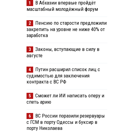
В Абхазии впервые пройдёт
1
масштабный молодёжный форум
Пенсию по старости предложили
2
закрепить на уровне не ниже 40% от
заработка
Законы, вступающие в силу в
3
августе
Путин расширил список лиц с
4
судимостью для заключения
контракта с ВС РФ
Сможет ли ИИ написать оперу и
5
спеть арию
ВС России поразили резервуары
6
с ГСМ в порту Одессы и буксир в
порту Николаева