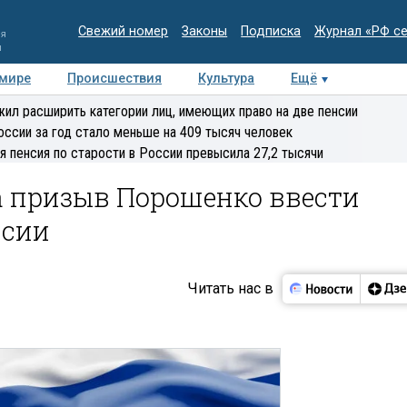
Свежий номер
Законы
Подписка
Журнал «РФ с
ия
и
 мире
Происшествия
Культура
Ещё
Медиацентр
Интервью
Колумнисты
Делова
ил расширить категории лиц, имеющих право на две пенсии
эксперт
оссии за год стало меньше на 409 тысяч человек
я пенсия по старости в России превысила 27,2 тысячи
а призыв Порошенко ввести
ссии
Читать нас в