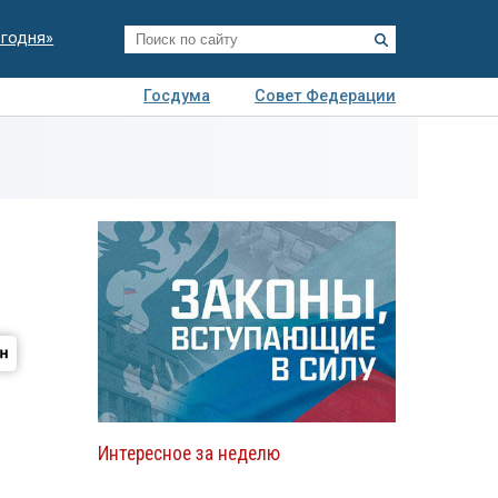
егодня»
Госдума
Совет Федерации
я
Авто
Недвижимость
Технологии
иза
Интересное за неделю