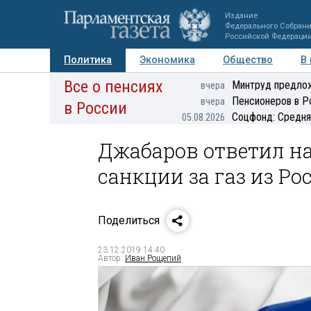
Издание
Федерального Собран
Российской Федераци
Политика
Экономика
Общество
В
Все о пенсиях
Фото
Авторы
Персоны
Мнения
Регионы
Минтруд предлож
вчера
Пенсионеров в Р
вчера
в России
Соцфонд: Средня
05.08.2026
Джабаров ответил н
санкции за газ из Ро
Поделиться
23.12.2019 14:40
Автор:
Иван Рощепий