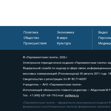
Политика
Экономика
Видео
Общество
В мире
Персон
Происшествия
Культура
Медиац
© «Парламентская газета», 2026 г.
Электронное периодическое издание «Парламентская газета» за
Федеральной службе по надзору в сфере связи, информационных
массовых коммуникаций (Роскомнадзор) 05 августа 2011 года. 1
Свидетельство о регистрации Эл № ФС77-46097
Учредитель — АНО «Парламентская газета»
Исполняющий обязанности главного редактора — Абдуллаев М.Р
Тел.: +7 (495) 637–69–79 E-mail:
pg@pnp.ru
«Парламентская газета» - официальное еженедельное издание Фе
федеральных конституционных законов, федеральных законов и а