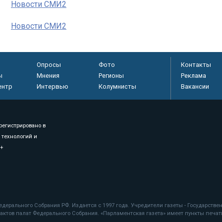
Новости СМИ2
Новости СМИ2
Опросы
Фото
Контакты
ы
Мнения
Регионы
Реклама
ентр
Интервью
Колумнисты
Вакансии
регистрировано в
 технологий и
8+
.
дерального Собрания РФ. Издается с 1997 года. Учредители газеты - Государств
ктов палат Федерального Собрания. «Парламентская газета» имеет пункты печати