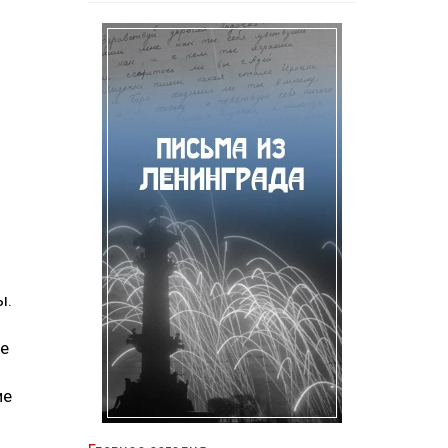
ы.
ие
ие