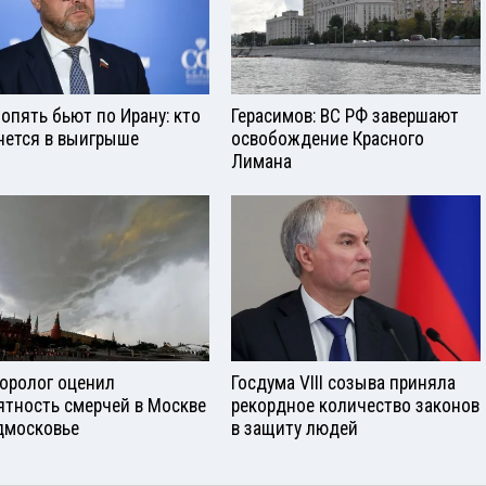
опять бьют по Ирану: кто
Герасимов: ВС РФ завершают
нется в выигрыше
освобождение Красного
Лимана
оролог оценил
Госдума VIII созыва приняла
ятность смерчей в Москве
рекордное количество законов
дмосковье
в защиту людей