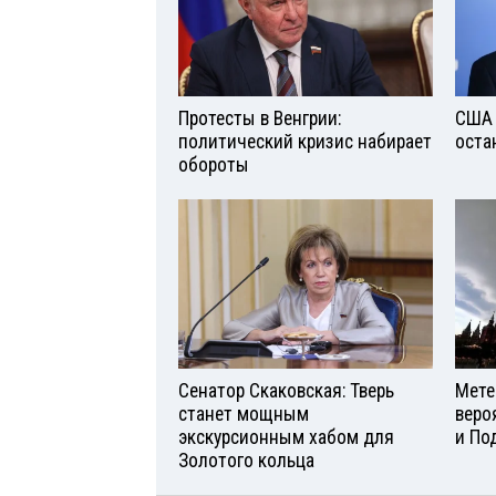
Протесты в Венгрии:
США 
политический кризис набирает
оста
обороты
Сенатор Скаковская: Тверь
Мете
станет мощным
веро
экскурсионным хабом для
и По
Золотого кольца