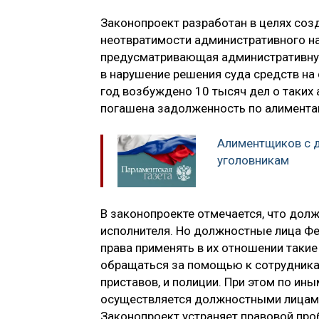
Законопроект разработан в целях соз
неотвратимости административного на
предусматривающая административную
в нарушение решения суда средств на
год возбуждено 10 тысяч дел о таких
погашена задолженность по алиментам
Алиментщиков с 
уголовникам
В законопроекте отмечается, что долж
исполнителя. Но должностные лица Ф
права применять в их отношении таки
обращаться за помощью к сотрудникам
приставов, и полиции. При этом по и
осуществляется должностными лицам
Законопроект устраняет правовой про