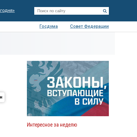
егодня»
Госдума
Совет Федерации
я
Авто
Недвижимость
Технологии
иза
Интересное за неделю