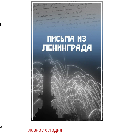
н
-
т
и.
Главное сегодня