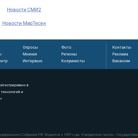
Новости СМИ2
Новости МирТесен
Опросы
Фото
Контакты
ы
Мнения
Регионы
Реклама
ентр
Интервью
Колумнисты
Вакансии
регистрировано в
 технологий и
8+
.
дерального Собрания РФ. Издается с 1997 года. Учредители газеты - Государств