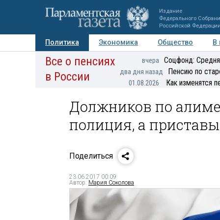
Издание
Федерального Собран
Российской Федераци
Политика
Экономика
Общество
В
Все о пенсиях
Фото
Авторы
Персоны
Мнения
Регионы
Соцфонд: Средня
вчера
Пенсию по стар
два дня назад
в России
Как изменятся п
01.08.2026
Должников по алиме
полиция, а приставы
Поделиться
23.06.2017 00:09
Автор:
Мария Соколова