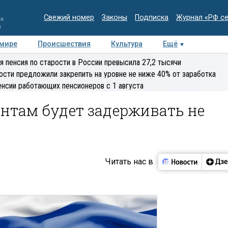
Свежий номер
Законы
Подписка
Журнал «РФ с
ия
и
 мире
Происшествия
Культура
Ещё
Медиацентр
Интервью
Колумнисты
Делова
я пенсия по старости в России превысила 27,2 тысячи
эксперт
ости предложили закрепить на уровне не ниже 40% от заработка
енсии работающих пенсионеров с 1 августа
нтам будет задерживать не
Читать нас в