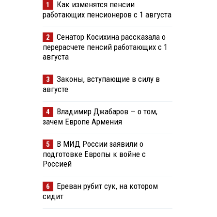
Как изменятся пенсии
1
работающих пенсионеров с 1 августа
Сенатор Косихина рассказала о
2
перерасчете пенсий работающих с 1
августа
Законы, вступающие в силу в
3
августе
Владимир Джабаров — о том,
4
зачем Европе Армения
В МИД России заявили о
5
подготовке Европы к войне с
Россией
Ереван рубит сук, на котором
6
сидит