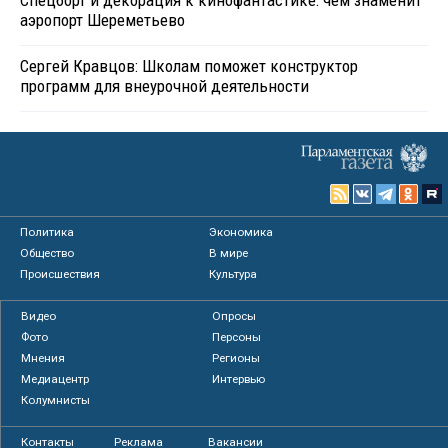
Спецборт и декорация к кинофантастике: чем знаменит
аэропорт Шереметьево
Сергей Кравцов: Школам поможет конструктор
программ для внеурочной деятельности
Политика
Экономика
Общество
В мире
Происшествия
Культура
Видео
Опросы
Фото
Персоны
Мнения
Регионы
Медиацентр
Интервью
Колумнисты
Контакты
Реклама
Вакансии