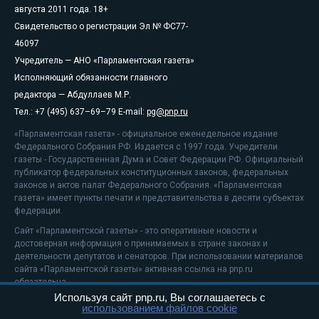
августа 2011 года. 18+
Свидетельство о регистрации Эл № ФС77-
46097
Учредитель — АНО «Парламентская газета»
Исполняющий обязанности главного
редактора — Абдуллаев М.Р.
Тел.: +7 (495) 637–69–79 E-mail:
pg@pnp.ru
«Парламентская газета» - официальное еженедельное издание
Федерального Собрания РФ. Издается с 1997 года. Учредители
газеты - Государственная Дума и Совет Федерации РФ. Официальный
публикатор федеральных конституционных законов, федеральных
законов и актов палат Федерального Собрания. «Парламентская
газета» имеет пункты печати и представительства в десяти субъектах
федерации.
Сайт «Парламентской газеты» - это оперативные новости и
достоверная информация о принимаемых в стране законах и
деятельности депутатов и сенаторов. При использовании материалов
сайта «Парламентской газеты» активная ссылка на pnp.ru
обязательна.
Используя сайт pnp.ru, Вы соглашаетесь с
На информационном ресурсе применяются
рекомендательные
использованием файлов cookie
технологии