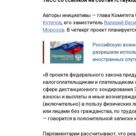
ТАСС со ссылкой на соответствую
Авторы инициативы — глава Комитета
Кутепов
, его заместитель
Валерий Вас
Морозов
. В четверг проект планируе
Российскую воен
разрешили исполь
иностранных спут
«В проекте федерального закона пре
налогоплательщикам и плательщикам 
сфере дистанционного зондирования З
взносы и выплаты и иные вознагражде
(включительно) в пользу физических 
или лицами без гражданства, по труд
— говорится в пояснительной записке 
Парламентарии рассчитывают, что реа