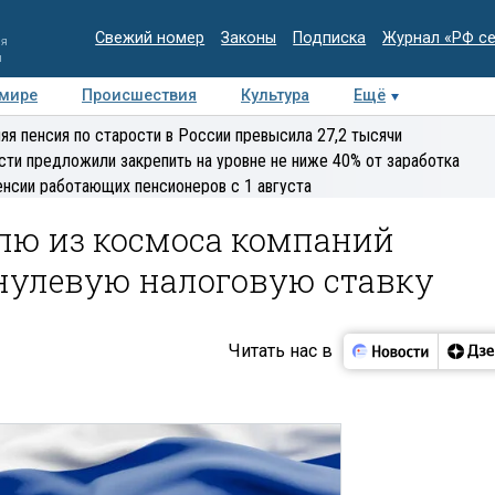
Свежий номер
Законы
Подписка
Журнал «РФ с
ия
и
 мире
Происшествия
Культура
Ещё
Медиацентр
Интервью
Колумнисты
Делова
яя пенсия по старости в России превысила 27,2 тысячи
эксперт
сти предложили закрепить на уровне не ниже 40% от заработка
енсии работающих пенсионеров с 1 августа
ю из космоса компаний
нулевую налоговую ставку
Читать нас в