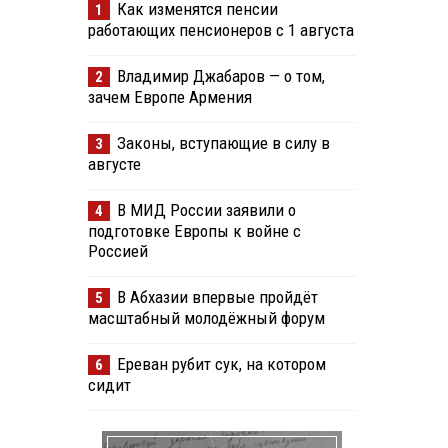
Как изменятся пенсии
1
работающих пенсионеров с 1 августа
Владимир Джабаров — о том,
2
зачем Европе Армения
Законы, вступающие в силу в
3
августе
В МИД России заявили о
4
подготовке Европы к войне с
Россией
В Абхазии впервые пройдёт
5
масштабный молодёжный форум
Ереван рубит сук, на котором
6
сидит