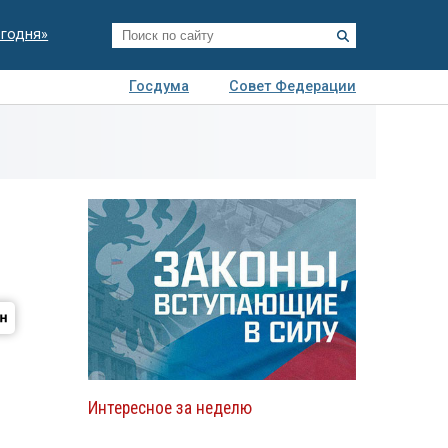
егодня»
Госдума
Совет Федерации
я
Авто
Недвижимость
Технологии
иза
Интересное за неделю