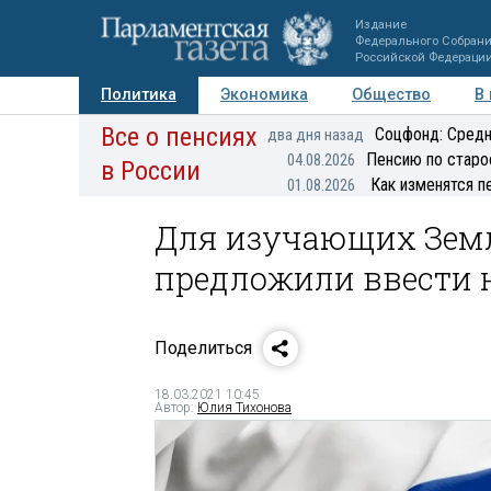
Издание
Федерального Собран
Российской Федераци
Политика
Экономика
Общество
В
Все о пенсиях
Фото
Авторы
Персоны
Мнения
Регионы
Соцфонд: Средн
два дня назад
Пенсию по старо
04.08.2026
в России
Как изменятся п
01.08.2026
Для изучающих Земл
предложили ввести 
Поделиться
18.03.2021 10:45
Автор:
Юлия Тихонова