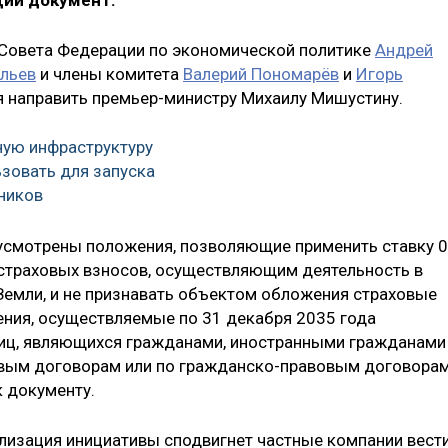
щий документ.
 Совета Федерации по экономической политике
Андрей
ильев
и члены комитета
Валерий Пономарёв
и
Игорь
тся направить премьер-министру Михаилу Мишустину.
ную инфраструктуру
зовать для запуска
ников
дусмотрены положения, позволяющие применить ставку 
страховых взносов, осуществляющим деятельность в
емли, и не признавать объектом обложения страховые
ния, осуществляемые по 31 декабря 2035 года
лиц, являющихся гражданами, иностранными гражданами
овым договорам или по гражданско-правовым договорам
к документу.
лизация инициативы сподвигнет частные компании вест