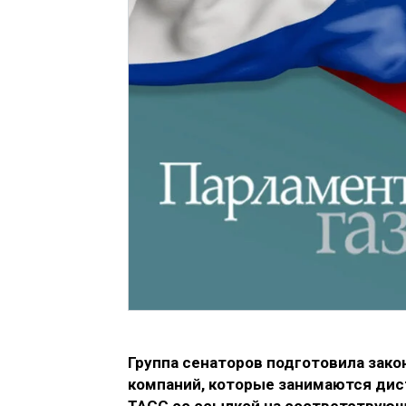
Группа сенаторов подготовила зако
компаний, которые занимаются ди