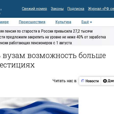
Свежий номер
Законы
Подписка
Журнал «РФ с
ия
и
 мире
Происшествия
Культура
Ещё
Медиацентр
Интервью
Колумнисты
Делова
яя пенсия по старости в России превысила 27,2 тысячи
эксперт
сти предложили закрепить на уровне не ниже 40% от заработка
енсии работающих пенсионеров с 1 августа
ь вузам возможность больше
вестициях
Читать нас в