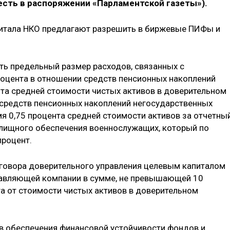
есть в распоряжении «Парламентской газеты»).
питала НКО предлагают разрешить в биржевые ПИФы и
ть предельный размер расходов, связанных с
роцента в отношении средств пенсионных накоплений
нта средней стоимости чистых активов в доверительном
; средств пенсионных накоплений негосударственных
я 0,75 процента средней стоимости активов за отчетны
илищного обеспечения военнослужащих, который по
процент.
оговора доверительного управления целевым капиталом
равляющей компании в сумме, не превышающей 10
та от стоимости чистых активов в доверительном
в обеспечения финансовой устойчивости фондов и