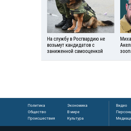
На службу в Росгвардию не
Миха
возьмут кандидатов с
Акел
заниженной самооценкой
зооп
Политика
Экономика
Видео
Общество
В мире
Персон
Происшествия
Культура
Медиац