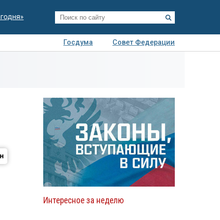
егодня»
Госдума
Совет Федерации
я
Авто
Недвижимость
Технологии
иза
Интересное за неделю