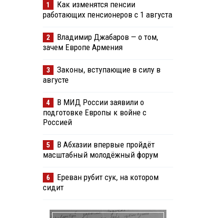
Как изменятся пенсии
1
работающих пенсионеров с 1 августа
Владимир Джабаров — о том,
2
зачем Европе Армения
Законы, вступающие в силу в
3
августе
В МИД России заявили о
4
подготовке Европы к войне с
Россией
В Абхазии впервые пройдёт
5
масштабный молодёжный форум
Ереван рубит сук, на котором
6
сидит