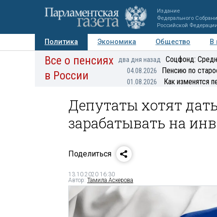
Издание
Федерального Собран
Российской Федераци
Политика
Экономика
Общество
В
Все о пенсиях
Фото
Авторы
Персоны
Мнения
Регионы
Соцфонд: Средн
два дня назад
Пенсию по старо
04.08.2026
в России
Как изменятся п
01.08.2026
Депутаты хотят дат
зарабатывать на ин
Поделиться
13.10.2020 16:30
Автор:
Тамила Аскерова