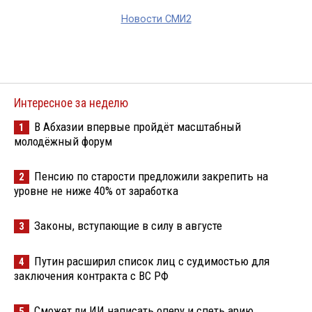
Новости СМИ2
Интересное за неделю
В Абхазии впервые пройдёт масштабный
1
молодёжный форум
Пенсию по старости предложили закрепить на
2
уровне не ниже 40% от заработка
Законы, вступающие в силу в августе
3
Путин расширил список лиц с судимостью для
4
заключения контракта с ВС РФ
Сможет ли ИИ написать оперу и спеть арию
5