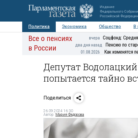
Издание
Федерального Собран
Российской Федераци
Политика
Экономика
Общество
В
Все о пенсиях
Фото
Авторы
Персоны
Мнения
Регионы
Соцфонд: Средня
вчера
Пенсию по стар
два дня назад
в России
Как изменятся п
01.08.2026
Депутат Водолацкий 
попытается тайно в
Поделиться
26.09.2024 16:30
Автор:
Мария Федорова