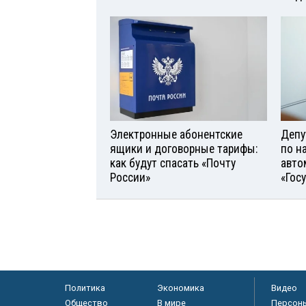
Электронные абонентские
Депу
ящики и договорные тарифы:
по н
как будут спасать «Почту
авто
России»
«Гос
Политика
Экономика
Видео
Общество
В мире
Персон