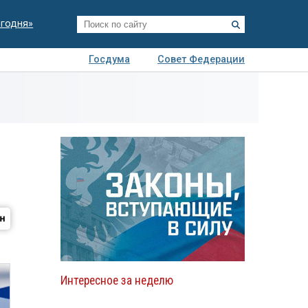
егодня»
Госдума
Совет Федерации
я
Авто
Недвижимость
Технологии
иза
Интересное за неделю