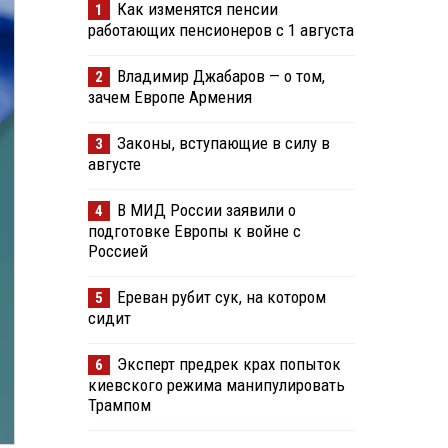
Как изменятся пенсии
1
работающих пенсионеров с 1 августа
Владимир Джабаров — о том,
2
зачем Европе Армения
Законы, вступающие в силу в
3
августе
В МИД России заявили о
4
подготовке Европы к войне с
Россией
Ереван рубит сук, на котором
5
сидит
Эксперт предрек крах попыток
6
киевского режима манипулировать
Трампом