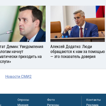
тат Демин: Уведомления
Алексей Додатко: Люди
алогам начнут
обращаются к нам за помощью
матически приходить на
— это показатель доверия
услуги»
Новости СМИ2
Опросы
Фото
Контакты
ы
Мнения
Регионы
Реклама