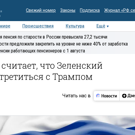
Свежий номер
Законы
Подписка
Журнал «РФ с
ия
и
 мире
Происшествия
Культура
Ещё
Медиацентр
Интервью
Колумнисты
Делова
я пенсия по старости в России превысила 27,2 тысячи
эксперт
ости предложили закрепить на уровне не ниже 40% от заработка
енсии работающих пенсионеров с 1 августа
считает, что Зеленский
стретиться с Трампом
Читать нас в