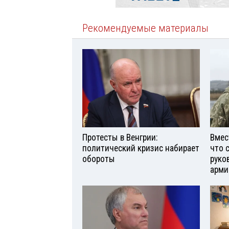
Рекомендуемые материалы
Протесты в Венгрии:
Вмес
политический кризис набирает
что 
обороты
руко
арми