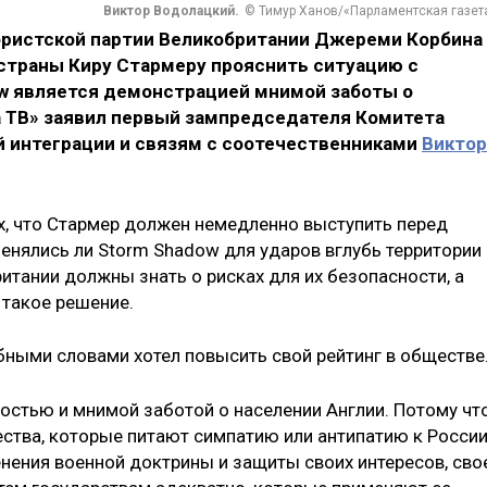
Виктор Водолацкий.
© Тимур Ханов/«Парламентская газет
ристской партии Великобритании Джереми Корбина 
траны Киру Стармеру прояснить ситуацию с
w является демонстрацией мнимой заботы о
а ТВ» заявил первый зампредседателя Комитета
й интеграции и связям с соотечественниками
Виктор
ях, что Стармер должен немедленно выступить перед
енялись ли Storm Shadow для ударов вглубь территории
ритании должны знать о рисках для их безопасности, а
 такое решение.
ными словами хотел повысить свой рейтинг в обществе
стью и мнимой заботой о населении Англии. Потому чт
ества, которые питают симпатию или антипатию к России
енения военной доктрины и защиты своих интересов, сво