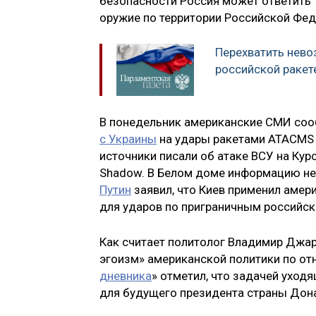
безопасности Россия может ответить 
оружие по территории Российской Фед
Перехватить нево
российской ракет
В понедельник американские СМИ со
с Украины
на удары ракетами ATACMS 
источники писали об атаке ВСУ на Ку
Shadow. В Белом доме информацию не
Путин
заявил, что Киев применил амер
для ударов по приграничным российск
Как считает политолог Владимир Джа
эгоизм» американской политики по от
дневника
» отметил, что задачей ухо
для будущего президента страны Дон