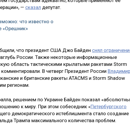
тем государствам адекватно, которые применяют ее
ерации», —
сказал
депутат.
зможно: что известно о
е «Орешник»
общили, что президент США Джо Байден
снял ограничени
вглубь России. Также некоторые информационные
рскую область тактическими крылатыми ракетами Storm
 комментировали. В четверг Президент России
Владими
иканские и британские ракеты ATACMS и Storm Shadow
им регионам.
ралла, решением по Украине Байден показал «абсолютн
ношению к миру. При этом собеседник «
Петербургского
дящего демократического истеблишмента стало создание
альда Трампа максимального количества проблем.