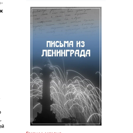
а»
к
.
о
,
ей