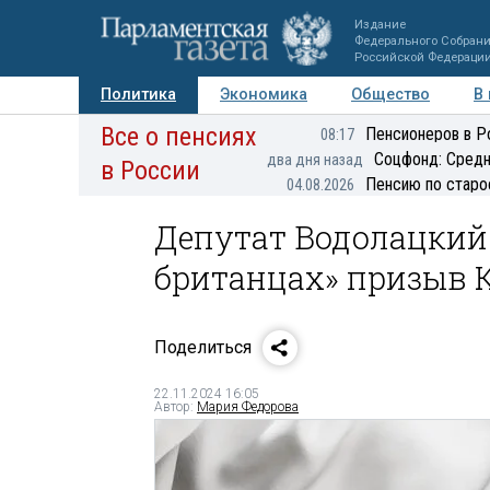
Издание
Федерального Собран
Российской Федераци
Политика
Экономика
Общество
В
Все о пенсиях
Фото
Авторы
Персоны
Мнения
Регионы
Пенсионеров в Р
08:17
Соцфонд: Средн
два дня назад
в России
Пенсию по старо
04.08.2026
Депутат Водолацкий 
британцах» призыв 
Поделиться
22.11.2024 16:05
Автор:
Мария Федорова