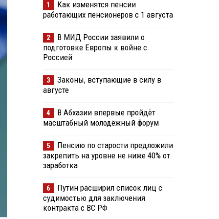
Как изменятся пенсии
1
работающих пенсионеров с 1 августа
В МИД России заявили о
2
подготовке Европы к войне с
Россией
Законы, вступающие в силу в
3
августе
В Абхазии впервые пройдёт
4
масштабный молодёжный форум
Пенсию по старости предложили
5
закрепить на уровне не ниже 40% от
заработка
Путин расширил список лиц с
6
судимостью для заключения
контракта с ВС РФ