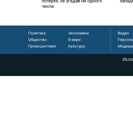
лотерее, не угадав ни одного
запад
числа
Политика
Экономика
Видео
Общество
В мире
Персон
Происшествия
Культура
Медиац
Испо
© «Парламентская газета», 2026 г.
Электронное периодическое издание «Парламентская газета» за
Федеральной службе по надзору в сфере связи, информационных
массовых коммуникаций (Роскомнадзор) 05 августа 2011 года. 1
Свидетельство о регистрации Эл № ФС77-46097
Учредитель — АНО «Парламентская газета»
Исполняющий обязанности главного редактора — Абдуллаев М.Р
Тел.: +7 (495) 637–69–79 E-mail:
pg@pnp.ru
«Парламентская газета» - официальное еженедельное издание Фе
федеральных конституционных законов, федеральных законов и а
Сайт «Парламентской газеты» - это оперативные новости и дост