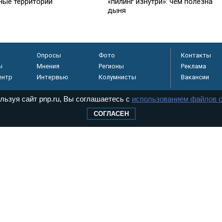
ные территории
«пилинг изнутри»: чем полезна
дыня
Опросы
Фото
Контакты
ы
Мнения
Регионы
Реклама
ентр
Интервью
Колумнисты
Вакансии
льзуя сайт pnp.ru, Вы соглашаетесь с
использованием файлов c
СОГЛАСЕН
регистрировано в
 технологий и
8+
.
дерального Собрания РФ. Издается с 1997 года. Учредители газеты - Государств
ктов палат Федерального Собрания. «Парламентская газета» имеет пункты печати
оверная информация о принимаемых в стране законах и деятельности депутатов и