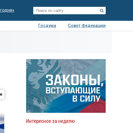
егодня»
Госдума
Совет Федерации
я
Авто
Недвижимость
Технологии
иза
Интересное за неделю