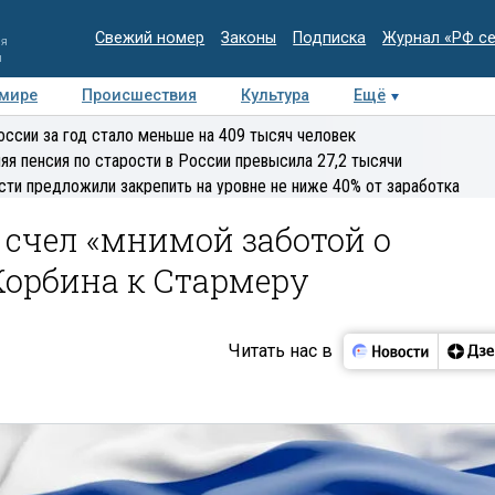
Свежий номер
Законы
Подписка
Журнал «РФ с
ия
и
 мире
Происшествия
Культура
Ещё
Медиацентр
Интервью
Колумнисты
Делова
оссии за год стало меньше на 409 тысяч человек
эксперт
яя пенсия по старости в России превысила 27,2 тысячи
сти предложили закрепить на уровне не ниже 40% от заработка
счел «мнимой заботой о
Корбина к Стармеру
Читать нас в