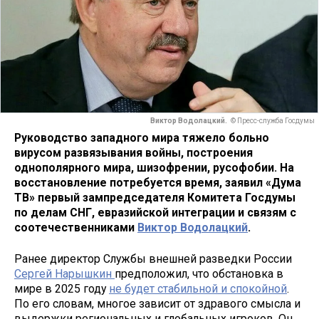
Виктор Водолацкий.
© Пресс-служба Госдумы
Руководство западного мира тяжело больно
вирусом развязывания войны, построения
однополярного мира, шизофрении, русофобии. На
восстановление потребуется время, заявил «Дума
ТВ» первый зампредседателя Комитета Госдумы
по делам СНГ, евразийской интеграции и связям с
соотечественниками
Виктор Водолацкий
.
Ранее директор Службы внешней разведки России
Сергей Нарышкин
предположил, что обстановка в
мире в 2025 году
не будет стабильной и спокойной
.
По его словам, многое зависит от здравого смысла и
выдержки региональных и глобальных игроков. Он