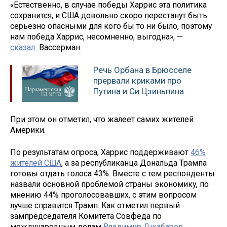
«Естественно, в случае победы Харрис эта политика
сохранится, и США довольно скоро перестанут быть
серьезно опасными для кого бы то ни было, поэтому
нам победа Харрис, несомненно, выгодна», —
сказал
Вассерман.
Речь Орбана в Брюсселе
прервали криками про
Путина и Си Цзиньпина
При этом он отметил, что жалеет самих жителей
Америки.
По результатам опроса, Харрис поддерживают
46%
жителей США
, а за республиканца Дональда Трампа
готовы отдать голоса 43%. Вместе с тем респонденты
назвали основной проблемой страны экономику, по
мнению 44% проголосовавших, с этим вопросом
лучше справится Трамп. Как отметил первый
зампредседателя Комитета Совфеда по
международным делам
Владимир Джабаров
,