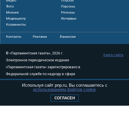
Видео
Опросы
Фото
Персоны
Мнения
Регионы
Медиацентр
Интервью
Колумнисты
Контакты
Реклама
Вакансии
© «Парламентская газета», 2026 г.
Карта сайта
Электронное периодическое издание
«Парламентская газета» зарегистрировано в
Федеральной службе по надзору в сфере
связи, информационных технологий и
Используя сайт pnp.ru, Вы соглашаетесь с
массовых коммуникаций (Роскомнадзор) 05
использованием файлов cookie
августа 2011 года. 18+
СОГЛАСЕН
Свидетельство о регистрации Эл № ФС77-
46097
Учредитель — АНО «Парламентская газета»
Исполняющий обязанности главного