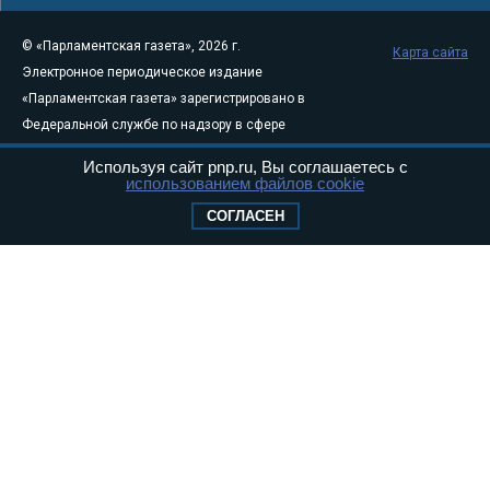
© «Парламентская газета», 2026 г.
Карта сайта
Электронное периодическое издание
«Парламентская газета» зарегистрировано в
Федеральной службе по надзору в сфере
связи, информационных технологий и
Используя сайт pnp.ru, Вы соглашаетесь с
массовых коммуникаций (Роскомнадзор) 05
использованием файлов cookie
августа 2011 года. 18+
СОГЛАСЕН
Свидетельство о регистрации Эл № ФС77-
46097
Учредитель — АНО «Парламентская газета»
Исполняющий обязанности главного
редактора — Абдуллаев М.Р.
Тел.: +7 (495) 637–69–79 E-mail:
pg@pnp.ru
«Парламентская газета» - официальное еженедельное издание
Федерального Собрания РФ. Издается с 1997 года. Учредители
газеты - Государственная Дума и Совет Федерации РФ. Официальный
публикатор федеральных конституционных законов, федеральных
законов и актов палат Федерального Собрания. «Парламентская