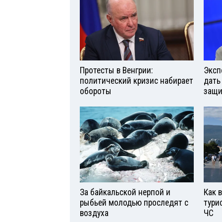
Протесты в Венгрии:
Эксп
политический кризис набирает
дать
обороты
защи
За байкальской нерпой и
Как 
рыбьей молодью проследят с
тури
воздуха
ЧС