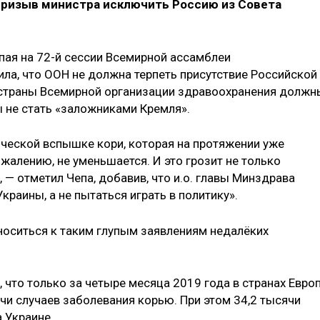
призыв министра исключить Россию из Совета
пая на 72-й сессии Всемирной ассамблеи
ила, что ООН не должна терпеть присутствие Российской
 страны Всемирной организации здравоохранения должн
ы не стать «заложниками Кремля».
ической вспышке кори, которая на протяжении уже
ожалению, не уменьшается. И это грозит не только
 — отметил Чепа, добавив, что и.о. главы Минздрава
краины, а не пытаться играть в политику».
тноситься к таким глупым заявлениям недалёких
, что только за четыре месяца 2019 года в странах Евро
чи случаев заболевания корью. При этом 34,2 тысячи
 Украине.