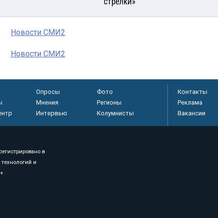
стрелки»
Новости СМИ2
Новости СМИ2
Опросы
Фото
Контакты
ы
Мнения
Регионы
Реклама
ентр
Интервью
Колумнисты
Вакансии
регистрировано в
 технологий и
8+
.