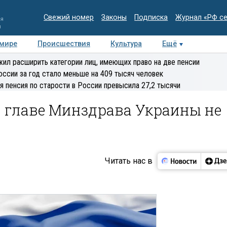
Свежий номер
Законы
Подписка
Журнал «РФ с
ия
и
 мире
Происшествия
Культура
Ещё
Медиацентр
Интервью
Колумнисты
Делова
ил расширить категории лиц, имеющих право на две пенсии
эксперт
оссии за год стало меньше на 409 тысяч человек
я пенсия по старости в России превысила 27,2 тысячи
л главе Минздрава Украины не
Читать нас в