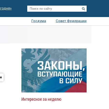
егодня»
Госдума
Совет Федерации
я
Авто
Недвижимость
Технологии
иза
Интересное за неделю