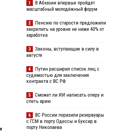
В Абхазии впервые пройдёт
1
масштабный молодёжный форум
Пенсию по старости предложили
2
закрепить на уровне не ниже 40% от
заработка
Законы, вступающие в силу в
3
августе
Путин расширил список лиц с
4
судимостью для заключения
контракта с ВС РФ
Сможет ли ИИ написать оперу и
5
спеть арию
ВС России поразили резервуары
6
с ГСМ в порту Одессы и буксир в
порту Николаева
м