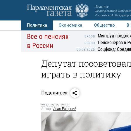
Издание
Федерального Собран
Российской Федераци
Политика
Экономика
Общество
В
Все о пенсиях
Фото
Авторы
Персоны
Мнения
Регионы
Минтруд предлож
вчера
Пенсионеров в Р
вчера
в России
Соцфонд: Средня
05.08.2026
Депутат посоветова
играть в политику
Поделиться
22.05.2019 12:35
Автор:
Иван Рощепий