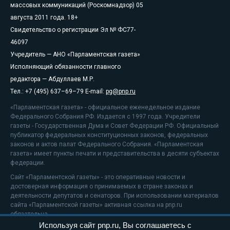
массовых коммуникаций (Роскомнадзор) 05
августа 2011 года. 18+
Свидетельство о регистрации Эл № ФС77-
46097
Учредитель — АНО «Парламентская газета»
Исполняющий обязанности главного
редактора — Абдуллаев М.Р.
Тел.: +7 (495) 637–69–79 E-mail:
pg@pnp.ru
«Парламентская газета» - официальное еженедельное издание
Федерального Собрания РФ. Издается с 1997 года. Учредители
газеты - Государственная Дума и Совет Федерации РФ. Официальный
публикатор федеральных конституционных законов, федеральных
законов и актов палат Федерального Собрания. «Парламентская
газета» имеет пункты печати и представительства в десяти субъектах
федерации.
Сайт «Парламентской газеты» - это оперативные новости и
достоверная информация о принимаемых в стране законах и
деятельности депутатов и сенаторов. При использовании материалов
сайта «Парламентской газеты» активная ссылка на pnp.ru
обязательна.
Используя сайт pnp.ru, Вы соглашаетесь с
На информационном ресурсе применяются
рекомендательные