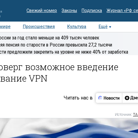
Свежий номер
Законы
Подписка
Журнал «РФ с
ия
и
 мире
Происшествия
Культура
Ещё
Медиацентр
Интервью
Колумнисты
Делова
оссии за год стало меньше на 409 тысяч человек
эксперт
яя пенсия по старости в России превысила 27,2 тысячи
сти предложили закрепить на уровне не ниже 40% от заработка
оверг возможное введение
ование VPN
Читать нас в
Источник:
ТА