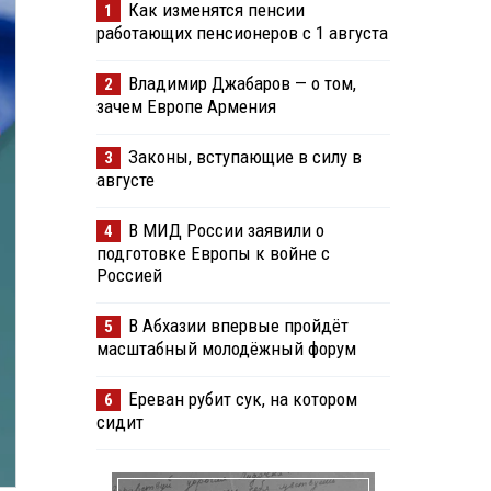
Как изменятся пенсии
1
работающих пенсионеров с 1 августа
Владимир Джабаров — о том,
2
зачем Европе Армения
Законы, вступающие в силу в
3
августе
В МИД России заявили о
4
подготовке Европы к войне с
Россией
В Абхазии впервые пройдёт
5
масштабный молодёжный форум
Ереван рубит сук, на котором
6
сидит