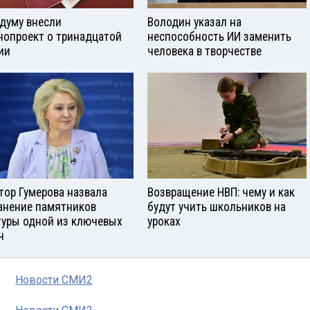
сдуму внесли
Володин указал на
нопроект о тринадцатой
неспособность ИИ заменить
ии
человека в творчестве
тор Гумерова назвала
Возвращение НВП: чему и как
анение памятников
будут учить школьников на
туры одной из ключевых
уроках
ч
Новости СМИ2