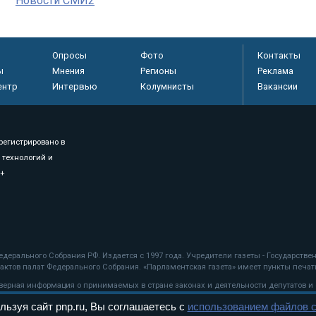
Новости СМИ2
Опросы
Фото
Контакты
ы
Мнения
Регионы
Реклама
ентр
Интервью
Колумнисты
Вакансии
регистрировано в
 технологий и
8+
.
дерального Собрания РФ. Издается с 1997 года. Учредители газеты - Государств
ктов палат Федерального Собрания. «Парламентская газета» имеет пункты печати
оверная информация о принимаемых в стране законах и деятельности депутатов и
льзуя сайт pnp.ru, Вы соглашаетесь с
использованием файлов c
ехнологии