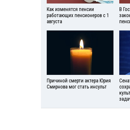
Как изменятся пенсии
В Го
работающих пенсионеров с 1
зако
августа
пенс
Причиной смерти актера Юрия
Сена
Смирнова мог стать инсульт
сохр
куль
зада