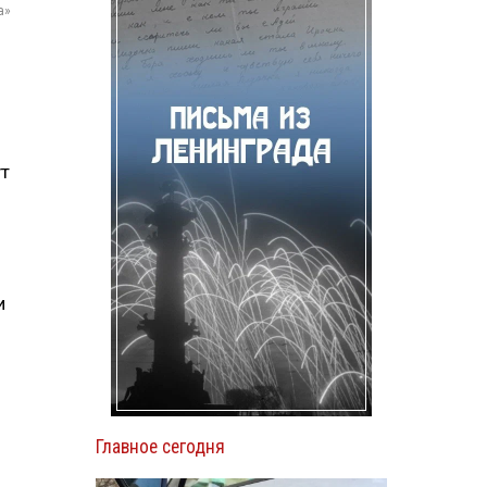
а»
ут
и
Главное сегодня