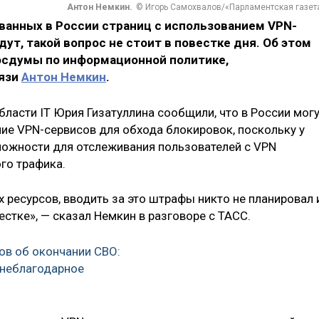
Антон Немкин.
© Игорь Самохвалов/«Парламентская газет
анных в России страниц с использованием VPN-
дут, такой вопрос
не стоит
в повестке дня. Об этом
Госдумы по информационной политике,
вязи
Антон Немкин
.
бласти IT Юрия Гизатуллина сообщили, что в России мог
е VPN-сервисов для обхода блокировок, поскольку у
можности для отслеживания пользователей с VPN
го трафика.
ресурсов, вводить за это штрафы никто не планировал 
вестке», — сказал Немкин в разговоре с ТАСС.
ов об окончании СВО:
 неблагодарное