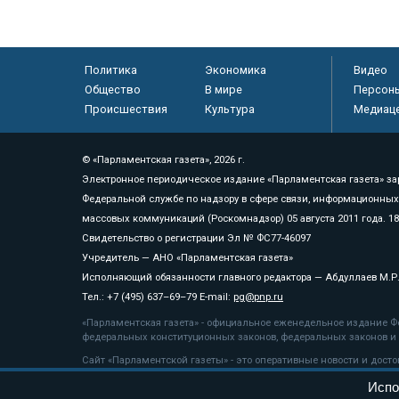
Политика
Экономика
Видео
Общество
В мире
Персон
Происшествия
Культура
Медиац
© «Парламентская газета», 2026 г.
Электронное периодическое издание «Парламентская газета» за
Федеральной службе по надзору в сфере связи, информационных
массовых коммуникаций (Роскомнадзор) 05 августа 2011 года. 1
Свидетельство о регистрации Эл № ФС77-46097
Учредитель — АНО «Парламентская газета»
Исполняющий обязанности главного редактора — Абдуллаев М.Р
Тел.: +7 (495) 637–69–79 E-mail:
pg@pnp.ru
«Парламентская газета» - официальное еженедельное издание Фе
федеральных конституционных законов, федеральных законов и а
Сайт «Парламентской газеты» - это оперативные новости и дост
«Парламентской газеты» активная ссылка на pnp.ru обязательна.
Испо
На информационном ресурсе применяются
рекомендательные т