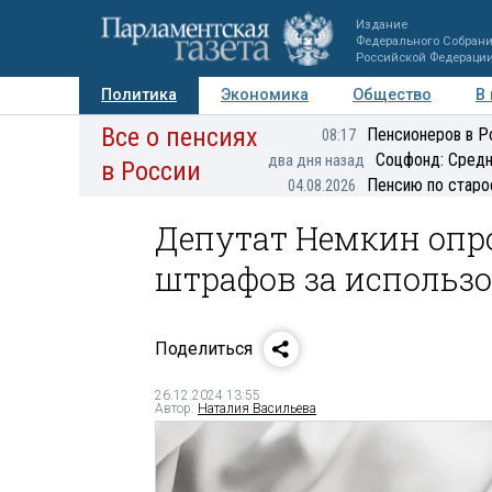
Издание
Федерального Собран
Российской Федераци
Политика
Экономика
Общество
В
Все о пенсиях
Фото
Авторы
Персоны
Мнения
Регионы
Пенсионеров в Р
08:17
Соцфонд: Средн
два дня назад
в России
Пенсию по старо
04.08.2026
Депутат Немкин опр
штрафов за использ
Поделиться
26.12.2024 13:55
Автор:
Наталия Васильева