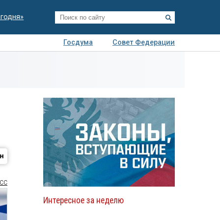
егодня»
Госдума
Совет Федерации
я
Авто
Недвижимость
Технологии
иза
СС
Интересное за неделю