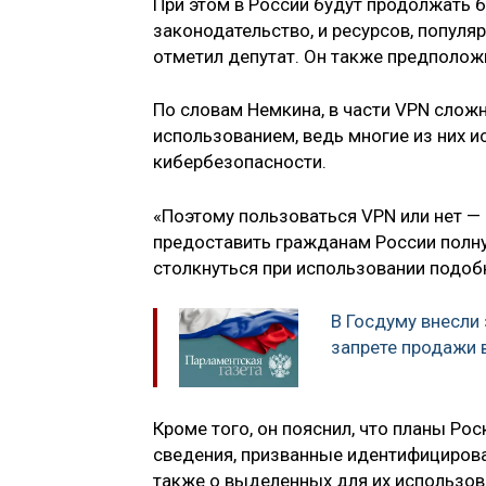
При этом в России будут продолжать 
законодательство, и ресурсов, попул
отметил депутат. Он также предположи
По словам Немкина, в части VPN слож
использованием, ведь многие из них и
кибербезопасности.
«Поэтому пользоваться VPN или нет —
предоставить гражданам России полну
столкнуться при использовании подобн
В Госдуму внесли
запрете продажи 
Кроме того, он пояснил, что планы Р
сведения, призванные идентифицирова
также о выделенных для их использов