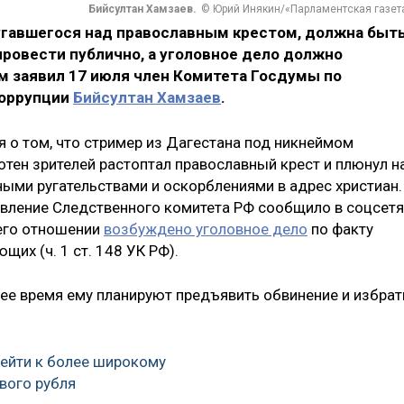
Бийсултан Хамзаев.
© Юрий Инякин/«Парламентская газет
ругавшегося над православным крестом, должна быт
провести публично, а уголовное дело должно
ом заявил 17 июля член Комитета Госдумы по
коррупции
Бийсултан Хамзаев
.
 о том, что стример из Дагестана под никнеймом
сотен зрителей растоптал православный крест и плюнул н
ными ругательствами и оскорблениями в адрес христиан.
вление Следственного комитета РФ сообщило в соцсетя
 его отношении
возбуждено уголовное дело
по факту
их (ч. 1 ст. 148 УК РФ).
ее время ему планируют предъявить обвинение и избрат
рейти к более широкому
вого рубля