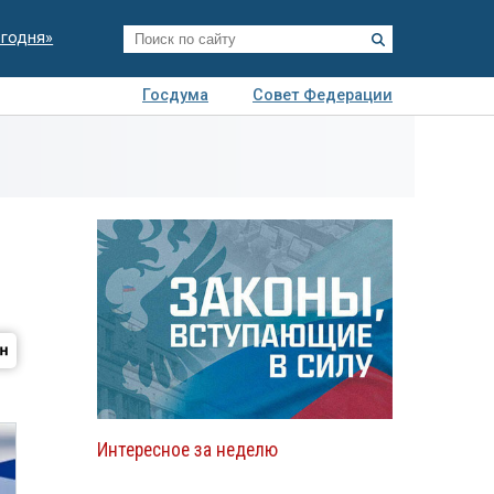
егодня»
Госдума
Совет Федерации
я
Авто
Недвижимость
Технологии
иза
Интересное за неделю