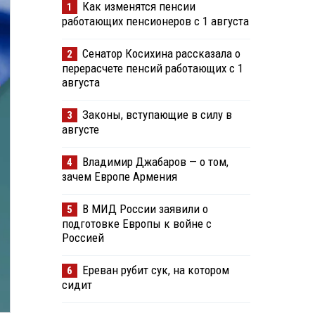
Как изменятся пенсии
1
работающих пенсионеров с 1 августа
Сенатор Косихина рассказала о
2
перерасчете пенсий работающих с 1
августа
Законы, вступающие в силу в
3
августе
Владимир Джабаров — о том,
4
зачем Европе Армения
В МИД России заявили о
5
подготовке Европы к войне с
Россией
Ереван рубит сук, на котором
6
сидит