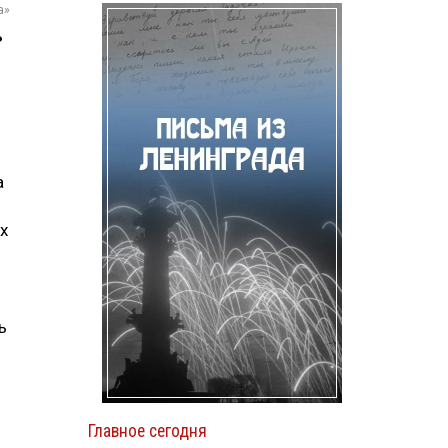
а»
ь
а
х
ь
Главное сегодня