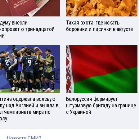
сдуму внесли
Тихая охота: где искать
нопроект о тринадцатой
боровики и лисички в августе
ии
нтина одержала волевую
Белоруссия формирует
ду над Англией и вышла в
штурмовую бригаду на границе
л чемпионата мира по
с Украиной
олу
Новости СМИ2