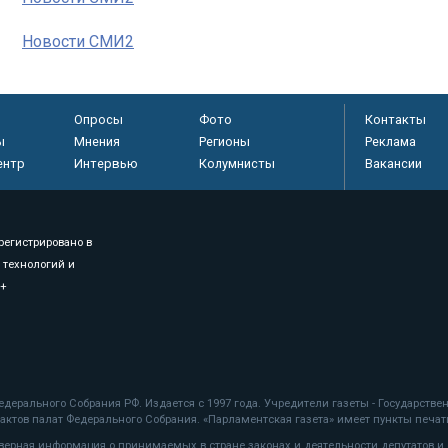
Новости СМИ2
Опросы
Фото
Контакты
ы
Мнения
Регионы
Реклама
ентр
Интервью
Колумнисты
Вакансии
регистрировано в
 технологий и
8+
.
дерального Собрания РФ. Издается с 1997 года. Учредители газеты - Государств
ктов палат Федерального Собрания. «Парламентская газета» имеет пункты печати
оверная информация о принимаемых в стране законах и деятельности депутатов и