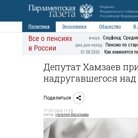
Издание
Федерального Собран
Российской Федераци
Политика
Экономика
Общество
В
Все о пенсиях
Фото
Авторы
Персоны
Мнения
Регионы
Соцфонд: Средня
вчера
Пенсию по стар
два дня назад
в России
Как изменятся п
01.08.2026
Депутат Хамзаев при
надругавшегося над
Поделиться
17.07.2024 17:29
Автор:
Наталия Васильева