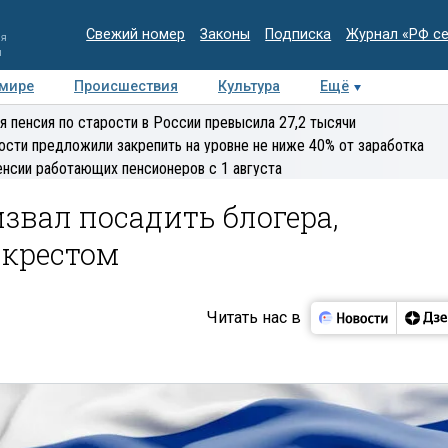
Свежий номер
Законы
Подписка
Журнал «РФ с
ия
и
 мире
Происшествия
Культура
Ещё
Медиацентр
Интервью
Колумнисты
Делова
я пенсия по старости в России превысила 27,2 тысячи
эксперт
ости предложили закрепить на уровне не ниже 40% от заработка
енсии работающих пенсионеров с 1 августа
звал посадить блогера,
 крестом
Читать нас в