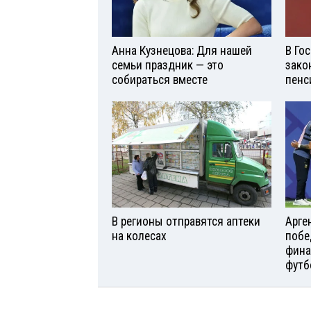
Анна Кузнецова: Для нашей
В Го
семьи праздник — это
зако
собираться вместе
пенс
В регионы отправятся аптеки
Арге
на колесах
побе
фина
футб