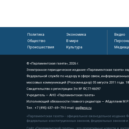
Политика
Экономика
Видео
Общество
В мире
Персон
Происшествия
Культура
Медиац
© «Парламентская газета», 2026 г.
Электронное периодическое издание «Парламентская газета» за
Федеральной службе по надзору в сфере связи, информационных
массовых коммуникаций (Роскомнадзор) 05 августа 2011 года. 1
Свидетельство о регистрации Эл № ФС77-46097
Учредитель — АНО «Парламентская газета»
Исполняющий обязанности главного редактора — Абдуллаев М.Р
Тел.: +7 (495) 637–69–79 E-mail:
pg@pnp.ru
«Парламентская газета» - официальное еженедельное издание Фе
федеральных конституционных законов, федеральных законов и а
Сайт «Парламентской газеты» - это оперативные новости и дост