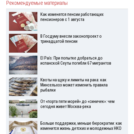
Рекомендуемые материалы
Как изменятся пенсии работающих
пенсионеров с 1 августа
В Госдуму внесли законопроект о
тринадцатой пенсии
El País: При попытке добраться до
испанской Сеуты погибли 67 мигрантов
Квоты на щуку и лимиты на рака: как
Минсельхоз может изменить правила
рыбалки
От «порта пяти морей» до «синичек»: чем
сегодня живет Москва-река
Больше поддержки, меньше бюрократии: как
изменится жизнь детских и молодежных НКО