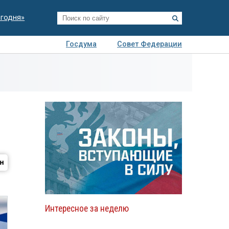
егодня»
Госдума
Совет Федерации
я
Авто
Недвижимость
Технологии
иза
Интересное за неделю