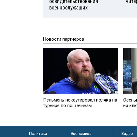
освидетельствования
чите
военнослужащих
Новости партнеров
Пельмень нокаутировал поляка на
Осень
турнире по пощечинам
из кл
Политика
Экономика
Видео