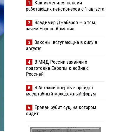
Как изменятся пенсии
1
работающих пенсионеров с 1 августа
Владимир Джабаров — о том,
2
зачем Европе Армения
Законы, вступающие в силу в
3
августе
В МИД России заявили о
4
подготовке Европы к войне с
Россией
В Абхазии впервые пройдёт
5
масштабный молодёжный форум
Ереван рубит сук, на котором
6
сидит