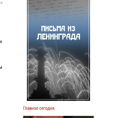
ва
л
м
Главное сегодня