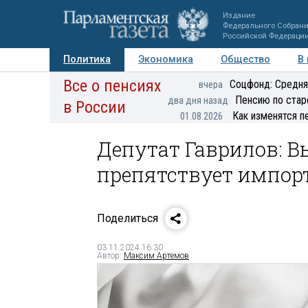
Издание
Федерального Собран
Российской Федераци
Политика
Экономика
Общество
В
Все о пенсиях
Фото
Авторы
Персоны
Мнения
Регионы
Соцфонд: Средня
вчера
Пенсию по стар
два дня назад
в России
Как изменятся п
01.08.2026
Депутат Гаврилов: В
препятствует импо
Поделиться
03.11.2024 16:30
Автор:
Максим Артемов