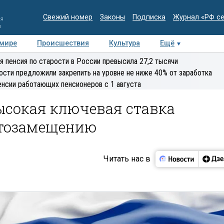
Свежий номер
Законы
Подписка
Журнал «РФ с
ия
и
 мире
Происшествия
Культура
Ещё
Медиацентр
Интервью
Колумнисты
Делова
я пенсия по старости в России превысила 27,2 тысячи
эксперт
ости предложили закрепить на уровне не ниже 40% от заработка
енсии работающих пенсионеров с 1 августа
ысокая ключевая ставка
ртозамещению
Читать нас в