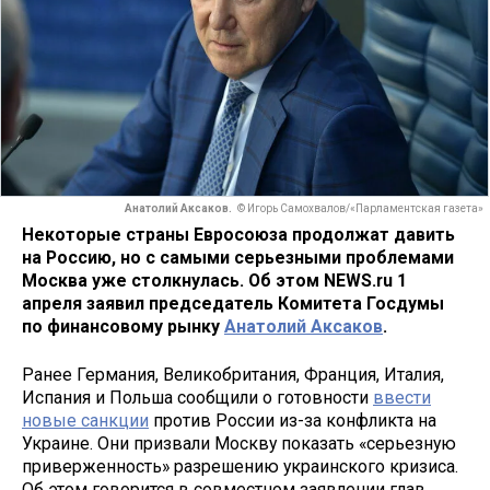
Анатолий Аксаков.
© Игорь Самохвалов/«Парламентская газета»
Некоторые страны Евросоюза продолжат давить
на Россию, но с самыми серьезными проблемами
Москва уже столкнулась. Об этом NEWS.ru 1
апреля заявил председатель Комитета Госдумы
по финансовому рынку
Анатолий Аксаков
.
Ранее Германия, Великобритания, Франция, Италия,
Испания и Польша сообщили о готовности
ввести
новые санкции
против России из-за конфликта на
Украине. Они призвали Москву показать «серьезную
приверженность» разрешению украинского кризиса.
Об этом говорится в совместном заявлении глав