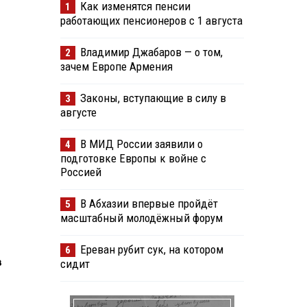
Как изменятся пенсии
1
работающих пенсионеров с 1 августа
Владимир Джабаров — о том,
2
зачем Европе Армения
Законы, вступающие в силу в
3
августе
В МИД России заявили о
4
подготовке Европы к войне с
Россией
В Абхазии впервые пройдёт
5
масштабный молодёжный форум
Ереван рубит сук, на котором
6
в
сидит