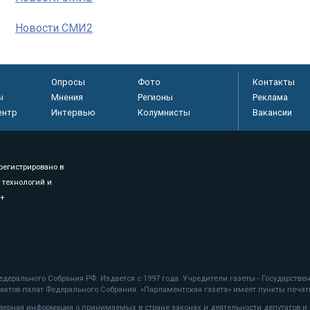
Новости СМИ2
Опросы
Фото
Контакты
ы
Мнения
Регионы
Реклама
ентр
Интервью
Колумнисты
Вакансии
регистрировано в
 технологий и
8+
.
дерального Собрания РФ. Издается с 1997 года. Учредители газеты - Государств
ктов палат Федерального Собрания. «Парламентская газета» имеет пункты печати
оверная информация о принимаемых в стране законах и деятельности депутатов и