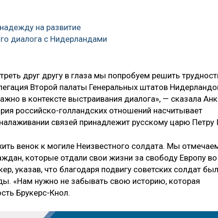
надежду на развитие
го диалога с Нидерландами
реть друг другу в глаза мы попробуем решить трудност
легация Второй палаты Генеральных штатов Нидерландо
важно в контексте выстраивания диалога», — сказала Анк
тория российско-голландских отношений насчитывает
 налаживании связей принадлежит русскому царю Петру I
ить венок к могиле Неизвестного солдата. Мы отмечае
аждан, которые отдали свои жизни за свободу Европу во
кер, указав, что благодаря подвигу советских солдат бы
ы. «Нам нужно не забывать свою историю, которая
сть Брукерс-Кнол.