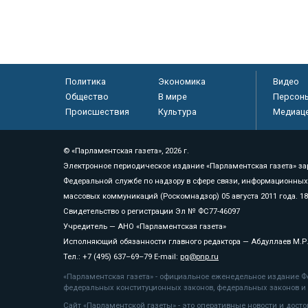
Политика
Экономика
Видео
Общество
В мире
Персон
Происшествия
Культура
Медиац
© «Парламентская газета», 2026 г.
Электронное периодическое издание «Парламентская газета» за
Федеральной службе по надзору в сфере связи, информационных
массовых коммуникаций (Роскомнадзор) 05 августа 2011 года. 1
Свидетельство о регистрации Эл № ФС77-46097
Учредитель — АНО «Парламентская газета»
Исполняющий обязанности главного редактора — Абдуллаев М.Р
Тел.: +7 (495) 637–69–79 E-mail:
pg@pnp.ru
«Парламентская газета» - официальное еженедельное издание Фе
федеральных конституционных законов, федеральных законов и а
Сайт «Парламентской газеты» - это оперативные новости и дост