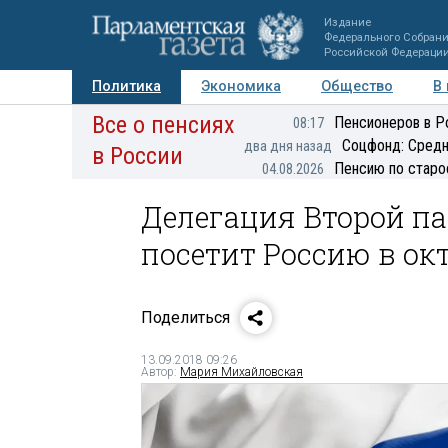
Издание
Федерального Собран
Российской Федераци
Политика
Экономика
Общество
В
Все о пенсиях
Фото
Авторы
Персоны
Мнения
Регионы
Пенсионеров в Р
08:17
Соцфонд: Средн
два дня назад
в России
Пенсию по старо
04.08.2026
Делегация Второй п
посетит Россию в ок
Поделиться
13.09.2018 09:26
Автор:
Мария Михайловская