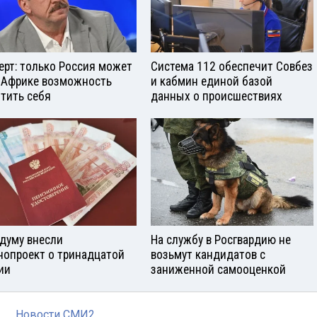
ерт: только Россия может
Система 112 обеспечит Совбез
 Африке возможность
и кабмин единой базой
тить себя
данных о происшествиях
сдуму внесли
На службу в Росгвардию не
нопроект о тринадцатой
возьмут кандидатов с
ии
заниженной самооценкой
Новости СМИ2