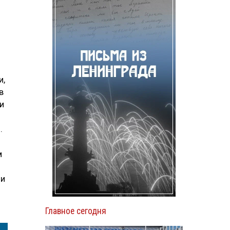
и,
в
и
.
м
ли
Главное сегодня