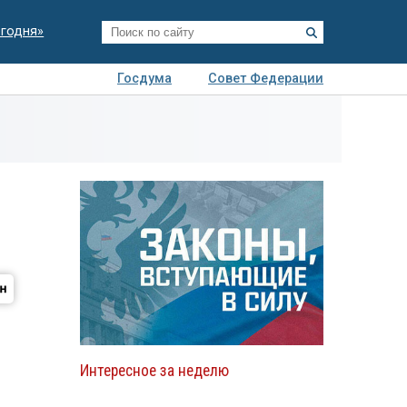
егодня»
Госдума
Совет Федерации
я
Авто
Недвижимость
Технологии
иза
Интересное за неделю