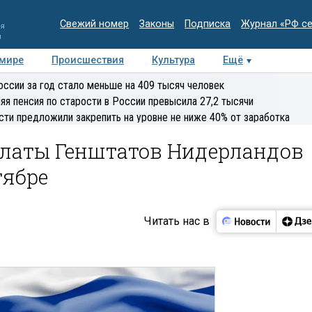
Свежий номер
Законы
Подписка
Журнал «РФ с
ия
и
 мире
Происшествия
Культура
Ещё
Медиацентр
Интервью
Колумнисты
Делова
оссии за год стало меньше на 409 тысяч человек
эксперт
яя пенсия по старости в России превысила 27,2 тысячи
сти предложили закрепить на уровне не ниже 40% от заработка
алаты Генштатов Нидерландов
тябре
Читать нас в