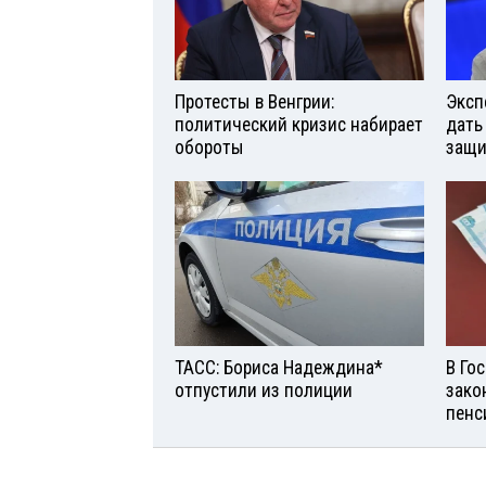
Протесты в Венгрии:
Эксп
политический кризис набирает
дать
обороты
защи
ТАСС: Бориса Надеждина*
В Го
отпустили из полиции
зако
пенс