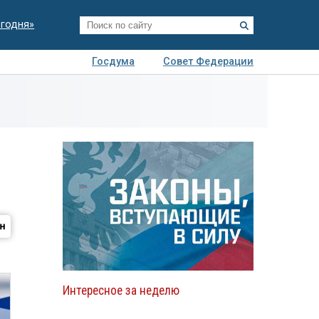
егодня»
Госдума
Совет Федерации
я
Авто
Недвижимость
Технологии
иза
Интересное за неделю