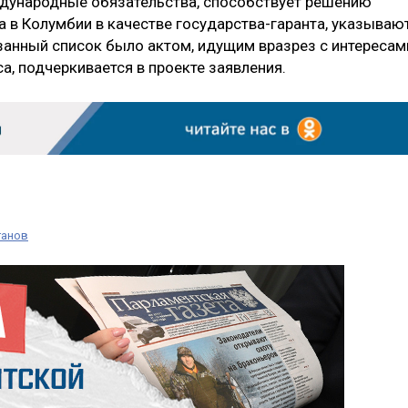
дународные обязательства, способствует решению
 в Колумбии в качестве государства-гаранта, указываю
занный список было актом, идущим вразрез с интересам
, подчеркивается в проекте заявления.
ганов