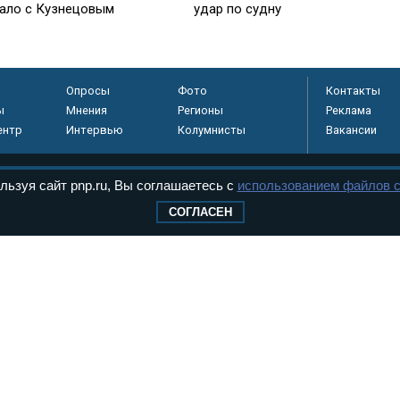
тало с Кузнецовым
удар по судну
Опросы
Фото
Контакты
ы
Мнения
Регионы
Реклама
ентр
Интервью
Колумнисты
Вакансии
льзуя сайт pnp.ru, Вы соглашаетесь с
использованием файлов c
регистрировано в
СОГЛАСЕН
 технологий и
8+
.
дерального Собрания РФ. Издается с 1997 года. Учредители газеты - Государств
ктов палат Федерального Собрания. «Парламентская газета» имеет пункты печати
оверная информация о принимаемых в стране законах и деятельности депутатов и