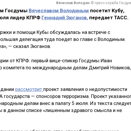
Вячеслав Володин
© пресс-служба Госду
лем Госдумы
Вячеславом Володиным
посетит Кубу,
 июля лидер КПРФ
Геннадий Зюганов,
передает ТАСС.
ржки и помощи Кубы обсуждалась на встрече с
ольшая делегация туда поедет во главе с Володиным.
уа», — сказал Зюганов.
арии от КПРФ: первый вице-спикер Госдумы Иван
о комитета по международным делам Дмитрий Новиков,
едании
рассмотрит
проект заявления о недопустимости
А государств — спонсоров терроризма. Проект указанно
ародным делам внес в палату 5 июля. Из текста следует
ы в данном списке «лишенным здравого смысла и не