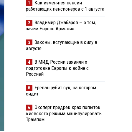
Как изменятся пенсии
1
работающих пенсионеров с 1 августа
Владимир Джабаров — о том,
2
зачем Европе Армения
Законы, вступающие в силу в
3
августе
В МИД России заявили о
4
подготовке Европы к войне с
Россией
Ереван рубит сук, на котором
5
сидит
Эксперт предрек крах попыток
6
киевского режима манипулировать
Трампом