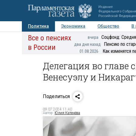
Издание
Федерального Собран
Российской Федераци
Политика
Экономика
Общество
В
Все о пенсиях
Фото
Авторы
Персоны
Мнения
Регионы
Соцфонд: Средня
вчера
Пенсию по стар
два дня назад
в России
Как изменятся п
01.08.2026
Делегация во главе 
Венесуэлу и Никараг
Поделиться
09.07.2024 11:40
Автор:
Юлия Катенёва