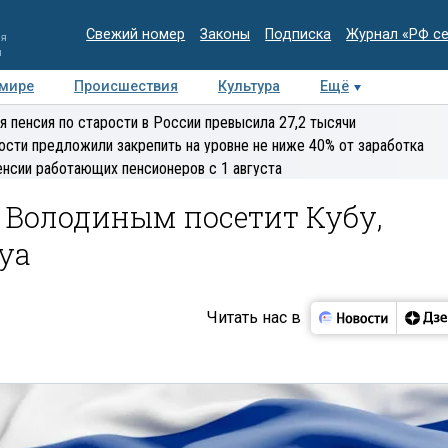
Свежий номер
Законы
Подписка
Журнал «РФ с
ия
и
 мире
Происшествия
Культура
Ещё
Медиацентр
Интервью
Колумнисты
Делова
я пенсия по старости в России превысила 27,2 тысячи
эксперт
ости предложили закрепить на уровне не ниже 40% от заработка
енсии работающих пенсионеров с 1 августа
с Володиным посетит Кубу,
уа
Читать нас в