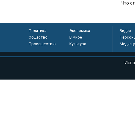
Что с
Политика
Экономика
Видео
Общество
В мире
Персон
Происшествия
Культура
Медиац
© «Парламентская газета», 2026 г.
Испо
Электронное периодическое издание «Парламентская газета» за
Федеральной службе по надзору в сфере связи, информационных
массовых коммуникаций (Роскомнадзор) 05 августа 2011 года. 1
Свидетельство о регистрации Эл № ФС77-46097
Учредитель — АНО «Парламентская газета»
Исполняющий обязанности главного редактора — Абдуллаев М.Р
Тел.: +7 (495) 637–69–79 E-mail:
pg@pnp.ru
«Парламентская газета» - официальное еженедельное издание Фе
федеральных конституционных законов, федеральных законов и а
Сайт «Парламентской газеты» - это оперативные новости и дост
«Парламентской газеты» активная ссылка на pnp.ru обязательна.