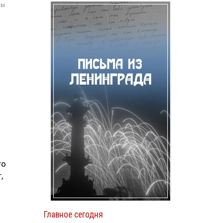
мы
го
,
Главное сегодня