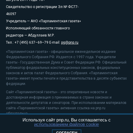
Свидетельство о регистрации Эл № ФС77-
46097
Учредитель — АНО «Парламентская газета»
Исполняющий обязанности главного
редактора — Абдуллаев М.Р.
Тел.: +7 (495) 637–69–79 E-mail:
pg@pnp.ru
«Парламентская газета» - официальное еженедельное издание
Федерального Собрания РФ. Издается с 1997 года. Учредители
газеты - Государственная Дума и Совет Федерации РФ. Официальный
публикатор федеральных конституционных законов, федеральных
законов и актов палат Федерального Собрания. «Парламентская
газета» имеет пункты печати и представительства в десяти субъектах
федерации.
Сайт «Парламентской газеты» - это оперативные новости и
достоверная информация о принимаемых в стране законах и
деятельности депутатов и сенаторов. При использовании материалов
сайта «Парламентской газеты» активная ссылка на pnp.ru
обязательна.
Используя сайт pnp.ru, Вы соглашаетесь с
На информационном ресурсе применяются
рекомендательные
использованием файлов cookie
технологии
Положение о защите персональных данных