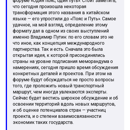
форуме «Один пояс, один путь». Стоит заметить,
что сегодня произошла некоторая
трансформация этого названия в китайском
языке — его упростили до «Пояс и Путь». Самое
удачное, на мой взгляд, определение этому
формату дал в одном из своих выступлений
именно Владимир Путин: по его словам это не
что иное, как концепция международного
партнерства. Так и есть. Сначала это была
открытая идея, к которой присоединялись
страны на уровне подписания меморандума о
намерениях, сегодня пришло время обсуждения
конкретных деталей и проектов. При этом на
форуме будут обсуждаться не просто вопросы
того, где проложить новый транспортный
маршрут, чем иногда увлекаются эксперты.
Сейчас будет вестись широкое обсуждение и об
освоении территорий вдоль новых маршрутов,
и об оценке потенциалов стран — участниц
проекта, и о степени взаимосвязанности
экономик таких государств.