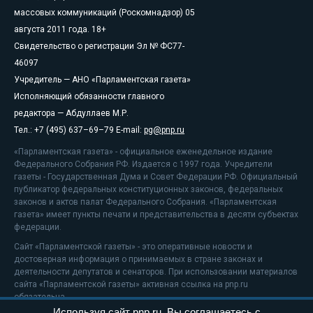
массовых коммуникаций (Роскомнадзор) 05
августа 2011 года. 18+
Свидетельство о регистрации Эл № ФС77-
46097
Учредитель — АНО «Парламентская газета»
Исполняющий обязанности главного
редактора — Абдуллаев М.Р.
Тел.: +7 (495) 637–69–79 E-mail:
pg@pnp.ru
«Парламентская газета» - официальное еженедельное издание
Федерального Собрания РФ. Издается с 1997 года. Учредители
газеты - Государственная Дума и Совет Федерации РФ. Официальный
публикатор федеральных конституционных законов, федеральных
законов и актов палат Федерального Собрания. «Парламентская
газета» имеет пункты печати и представительства в десяти субъектах
федерации.
Сайт «Парламентской газеты» - это оперативные новости и
достоверная информация о принимаемых в стране законах и
деятельности депутатов и сенаторов. При использовании материалов
сайта «Парламентской газеты» активная ссылка на pnp.ru
обязательна.
Используя сайт pnp.ru, Вы соглашаетесь с