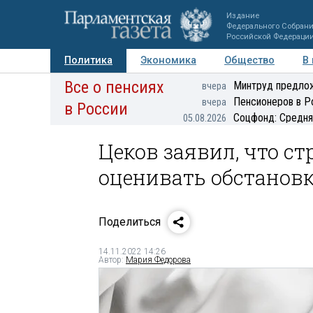
Издание
Федерального Собран
Российской Федераци
Политика
Экономика
Общество
В
Все о пенсиях
Фото
Авторы
Персоны
Мнения
Регионы
Минтруд предлож
вчера
Пенсионеров в Р
вчера
в России
Соцфонд: Средня
05.08.2026
Цеков заявил, что с
оценивать обстанов
Поделиться
14.11.2022 14:26
Автор:
Мария Федорова