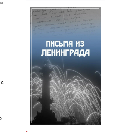
ии
 с
о