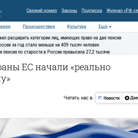
Свежий номер
Законы
Подписка
Журнал «РФ с
ия
и
 мире
Происшествия
Культура
Ещё
Медиацентр
Интервью
Колумнисты
Делова
ил расширить категории лиц, имеющих право на две пенсии
эксперт
оссии за год стало меньше на 409 тысяч человек
я пенсия по старости в России превысила 27,2 тысячи
траны ЕС начали «реально
ку»
Читать нас в