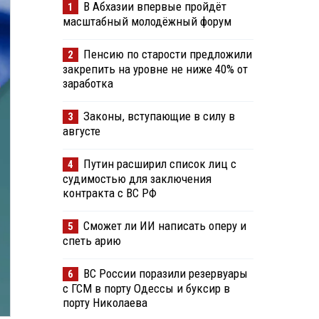
В Абхазии впервые пройдёт
1
масштабный молодёжный форум
Пенсию по старости предложили
2
закрепить на уровне не ниже 40% от
заработка
Законы, вступающие в силу в
3
августе
Путин расширил список лиц с
4
судимостью для заключения
контракта с ВС РФ
Сможет ли ИИ написать оперу и
5
спеть арию
ВС России поразили резервуары
6
с ГСМ в порту Одессы и буксир в
порту Николаева