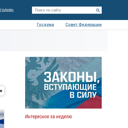
егодня»
Госдума
Совет Федерации
я
Авто
Недвижимость
Технологии
иза
Интересное за неделю