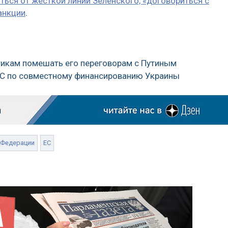
ться от жесткой линии Зеленского, «договориться с
анкции
.
итикам помешать его переговорам с Путиным
 ЕС по совместному финансированию Украины
 Федерации
ЕС