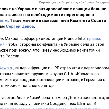
Сергей Цеков
© пресс-служба Совета Федерац
фликт на Украине и антироссийские санкции больше
 настаивают на необходимости переговоров с
иным
. Такое мнение высказал член Комитета Совета
лам
Сергей Цеков
.
ь Макрон в эфире радиостанции France Inter
призвал
лия
, чтобы стороны конфликта на Украине сели за стол
акже подчеркнул, что Киеву необходимо найти точки
та России.
News.ru
, лидеры Франции и ФРГ стремятся к переговорам
страны являются оружием в руках США. «Кроме того,
ие международные организации и страны, и Германия с
в мире», — пояснил сенатор.
азета», бельгийский сенатор Ален Детекс заявил, что, п
идти на поводу у политики Соединенных Штатов. В