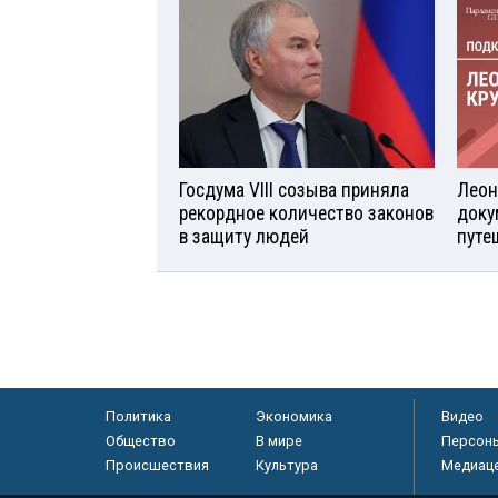
Госдума VIII созыва приняла
Леон
рекордное количество законов
доку
в защиту людей
путе
Политика
Экономика
Видео
Общество
В мире
Персон
Происшествия
Культура
Медиац