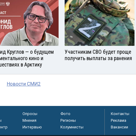
ид Круглов — о будущем
Участникам СВО будет проще
ментального кино и
получить выплаты за ранения
шествиях в Арктику
Новости СМИ2
Опросы
Фото
Контакты
ы
Мнения
Регионы
Реклама
ентр
Интервью
Колумнисты
Вакансии