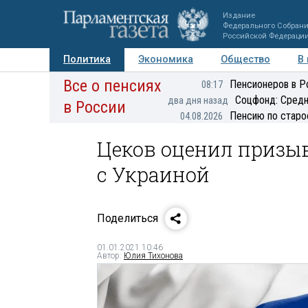
Издание
Федерального Собран
Российской Федераци
Политика
Экономика
Общество
В
Все о пенсиях
Фото
Авторы
Персоны
Мнения
Регионы
Пенсионеров в Р
08:17
Соцфонд: Средн
два дня назад
в России
Пенсию по старо
04.08.2026
Цеков оценил призы
с Украиной
Поделиться
01.01.2021 10:46
Автор:
Юлия Тихонова