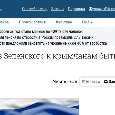
Свежий номер
Законы
Подписка
Журнал «РФ с
ия
и
 мире
Происшествия
Культура
Ещё
Медиацентр
Интервью
Колумнисты
Делова
оссии за год стало меньше на 409 тысяч человек
эксперт
яя пенсия по старости в России превысила 27,2 тысячи
сти предложили закрепить на уровне не ниже 40% от заработка
в Зеленского к крымчанам быт
Читать нас в