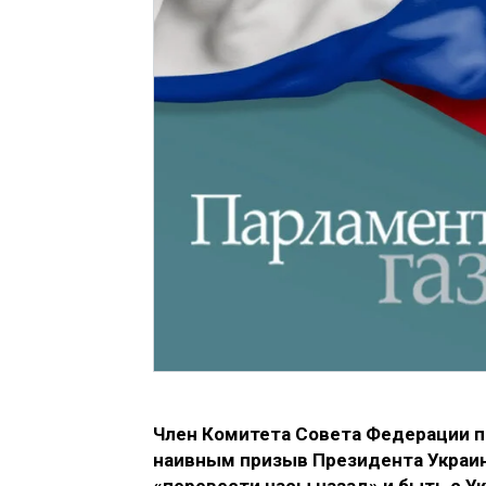
Член Комитета Совета Федерации 
наивным призыв Президента Украи