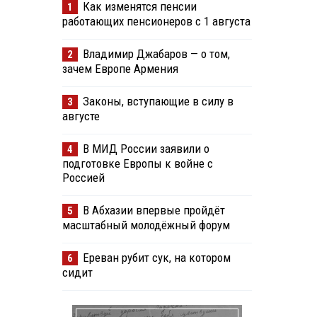
Как изменятся пенсии
1
работающих пенсионеров с 1 августа
Владимир Джабаров — о том,
2
зачем Европе Армения
Законы, вступающие в силу в
3
августе
В МИД России заявили о
4
подготовке Европы к войне с
Россией
В Абхазии впервые пройдёт
5
масштабный молодёжный форум
Ереван рубит сук, на котором
6
сидит