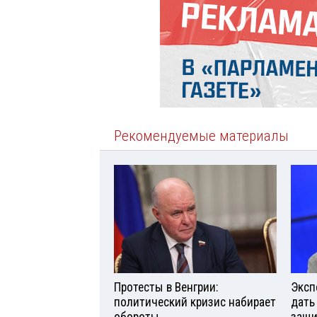
Рекомендуемые материалы
Протесты в Венгрии:
Эксп
политический кризис набирает
дать
обороты
защи