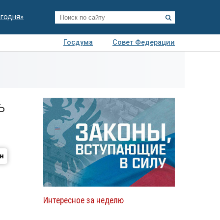
егодня»
Госдума
Совет Федерации
я
Авто
Недвижимость
Технологии
иза
ь
Интересное за неделю