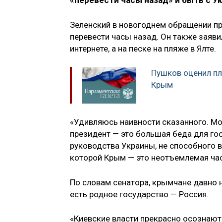
«перевести часы назад» и быть с У
Зеленский в новогоднем обращении пр
перевести часы назад. Он также заявил
интернете, а на песке на пляже в Ялте.
Пушков оценил п
Крым
«Удивляюсь наивности сказанного. М
президент — это большая беда для го
руководства Украины, не способного 
которой Крым — это неотъемлемая час
По словам сенатора, крымчане давно н
есть родное государство — Россия.
«Киевские власти прекрасно осознают,