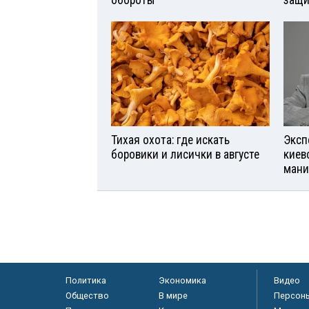
Тихая охота: где искать
Эксп
боровики и лисички в августе
киев
мани
Политика
Экономика
Видео
Общество
В мире
Персон