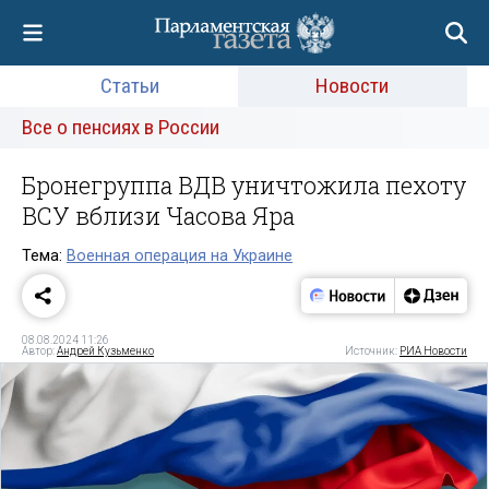
Статьи
Новости
Все о пенсиях в России
Бронегруппа ВДВ уничтожила пехоту
ВСУ вблизи Часова Яра
Тема:
Военная операция на Украине
08.08.2024 11:26
Автор:
Андрей Кузьменко
Источник:
РИА Новости