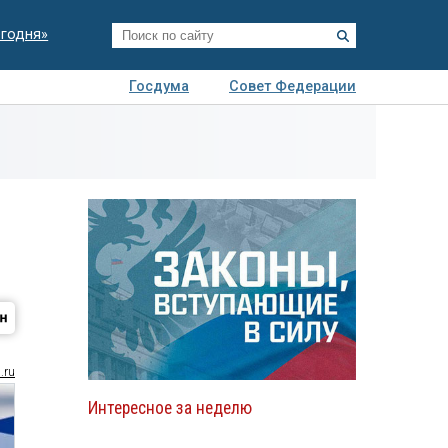
егодня»
Госдума
Совет Федерации
я
Авто
Недвижимость
Технологии
иза
.ru
Интересное за неделю