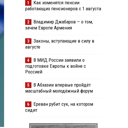
Как изменятся пенсии
1
работающих пенсионеров с 1 августа
Владимир Джабаров — о том,
2
зачем Европе Армения
Законы, вступающие в силу в
3
августе
В МИД России заявили о
4
подготовке Европы к войне с
Россией
В Абхазии впервые пройдёт
5
масштабный молодёжный форум
Ереван рубит сук, на котором
6
сидит