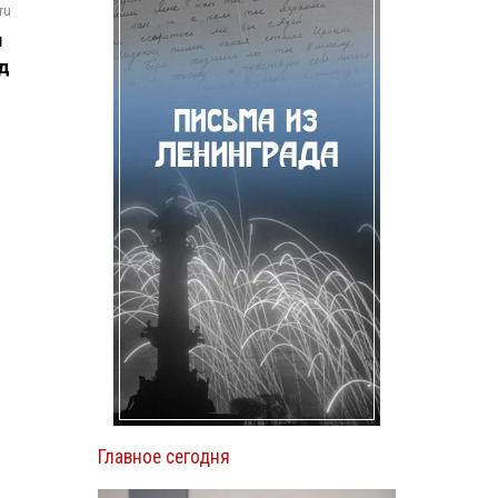
ru
м
д
н
Главное сегодня