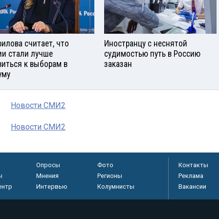
илова считает, что
Иностранцу с неснятой
ии стали лучше
судимостью путь в Россию
виться к выборам в
заказан
уму
Новости СМИ2
Новости СМИ2
Опросы
Фото
Контакты
ы
Мнения
Регионы
Реклама
ентр
Интервью
Колумнисты
Вакансии