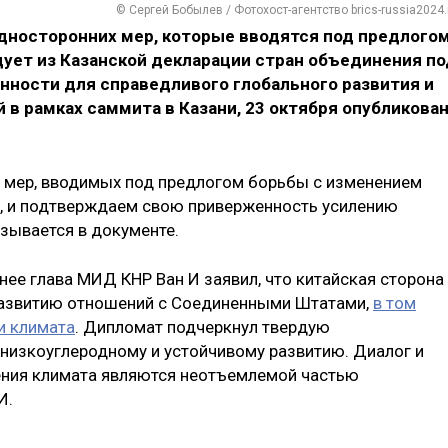
© Сергей Бобылев / Фотохост-агентство brics-russia2024.
дносторонних мер, которые вводятся под предлого
дует из Казанской декларации стран объединения по
нности для справедливого глобального развития и
 в рамках саммита в Казани, 23 октября опубликова
 мер, вводимых под предлогом борьбы с изменением
, и подтверждаем свою приверженность усилению
зывается в документе.
анее глава МИД КНР Ван И заявил, что китайская сторона
 развитию отношений с Соединенными Штатами,
в том
и климата
. Дипломат подчеркнул твердую
 низкоуглеродному и устойчивому развитию. Диалог и
ения климата являются неотъемлемой частью
И.