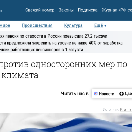
Свежий номер
Законы
Подписка
Журнал «РФ с
ия
и
 мире
Происшествия
Культура
Ещё
Медиацентр
Интервью
Колумнисты
Делова
яя пенсия по старости в России превысила 27,2 тысячи
эксперт
сти предложили закрепить на уровне не ниже 40% от заработка
енсии работающих пенсионеров с 1 августа
против односторонних мер по
м климата
Читать нас в
Источник:
Kremlin