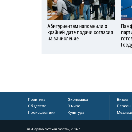
Абитуриентам напомнили о
Памф
крайней дате подачи согласия
парт
на зачисление
гото
Госд
Политика
Экономика
Видео
Общество
В мире
Персон
Происшествия
Культура
Медиац
© «Парламентская газета», 2026 г.