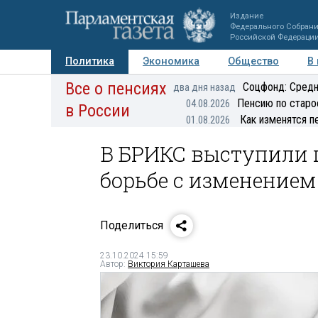
Издание
Федерального Собран
Российской Федераци
Политика
Экономика
Общество
В
Все о пенсиях
Фото
Авторы
Персоны
Мнения
Регионы
Соцфонд: Средн
два дня назад
Пенсию по старо
04.08.2026
в России
Как изменятся п
01.08.2026
В БРИКС выступили 
борьбе с изменение
Поделиться
23.10.2024 15:59
Автор:
Виктория Карташева