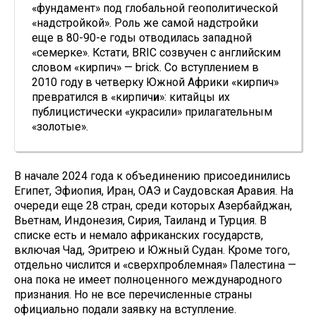
«фундамент» под глобальной геополитической
«надстройкой». Роль же самой надстройки
еще в 80-90-е годы отводилась западной
«семерке». Кстати, BRIC созвучен с английским
словом «кирпич» — brick. Со вступлением в
2010 году в четверку Южной Африки «кирпич»
превратился в «кирпич
и
»: китайцы их
публицистически «украсили» прилагательным
«золотые».
В начале 2024 года к объединению присоединились
Египет, Эфиопия, Иран, ОАЭ и Саудовская Аравия. На
очереди еще 28 стран, среди которых Азербайджан,
Вьетнам, Индонезия, Сирия, Таиланд и Турция. В
списке есть и немало африканских государств,
включая Чад, Эритрею и Южный Судан. Кроме того,
отдельно числится и «сверхпроблемная» Палестина —
она пока не имеет полноценного международного
признания. Но не все перечисленные страны
официально подали заявку на вступление.