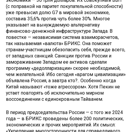
экономики — 30 трлн долларов. Их совокупный ВВП
(с поправкой на паритет покупательной способности)
уже превысил долю G7 в мировой экономике,
составив 35,6% против чуть более 30%. Многое
указывает на вынуждаемую альтернативу
финансово-денежной инфраструктуре Запада. В
повестке — независимая система взаиморасчетов,
так называемая «валюта» БРИКС. Она поможет
странам-участницам обезопасить себя, прежде всего,
от западных санкций. Санкции против России и
замораживание Западом ее активов сделали
программу «дедолларизации» скорее необходимой,
чем желательной. Ибо сегодня «врагом цивилизации»
объявлена Россия, а завтра кто?.. Особенно когда
Китай называют «тоже агрессором». Хотя Пекин не
устает повторять об исключительно мирном
воссоединении с единокровным Тайванем.
В период председательства России — с того же 2024
года — в БРИКС проведены более 200 политических,
экономических и прочих мероприятий. Их смысл:
«Укрепление многосторонности для справедливого