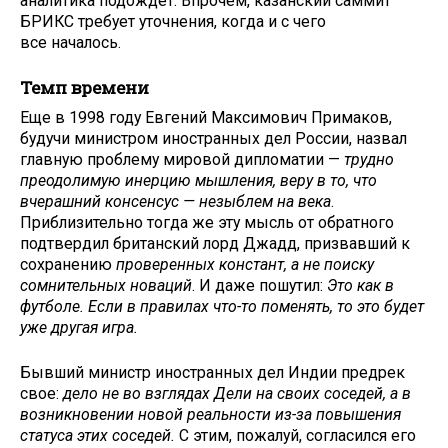
аналитика подождет. Впрочем, казанский саммит
БРИКС требует уточнения, когда и с чего
все началось.
Темп времени
Еще в 1998 году Евгений Максимович Примаков,
будучи министром иностранных дел России, назвал
главную проблему мировой дипломатии —
трудно
преодолимую инерцию мышления, веру в то, что
вчерашний консенсус — незыблем на века
.
Приблизительно тогда же эту мысль от обратного
подтвердил британский лорд Джадд, призвавший к
сохранению
проверенных констант, а не поиску
сомнительных новаций
. И даже пошутил:
Это как в
футболе. Если в правилах что-то поменять, то это будет
уже другая игра.
Бывший министр иностранных дел Индии предрек
свое:
дело не во взглядах Дели на своих соседей, а в
возникновении новой реальности из-за повышения
статуса этих соседей.
С этим, пожалуй, согласился его