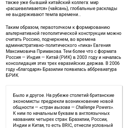
также уже бывший китайский коллега: мир
«расшевеливается» (чайсань), глобальные расклады
не выдерживают темпа времени…
Таким образом, первотолчком к формированию
альтернативной геополитической конструкции можно
считать Россию, подчеркнем, во времена
административно-политического «пика» Евгения
Максимовича Примакова. Тем более что с формата
Россия — Индия — Китай (РИК) в 2003 году и началась
консолидация этих трех евразийских держав. В 2006
году «благодаря» Бразилии появилась аббревиатура
БРИК.
Было и другое. На рубеже столетий британские
экономисты предрекли возникновение новой
общности —
«стран вызова — Challenge Powers»
.
К ним по начальным буквам в англоязычных
названиях четырех стран: Бразилии, России,
Индии и Китая, то есть BRIC, отнесли условный