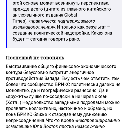
этой основе может возникнуть перспектива,
прежде всего (цитата из главного китайского
англоязычного издания Global
Times),
«практически подтверждаемого
взаимодополнения»
. И только как результат —
создание политической надстройки. Какая она
будет — сегодня говорить рано.
Поспешай не торопясь
Выстраивание общего финансово-экономического
контура безусловно встретит энергичное
противодействие Запада. Ему есть чем ответить, тем
более что сообщество БРИКС политически далеко не
монолитно, да и географически разнесено. Да и
«дружить» лучше по-соседски, а не через океан.
(Хотя…) Недовольство западными подходами можно
проявлять коллективно, настойчиво и образно, но
пока БРИКС ближе к стародавнему движению
неприсоединения. Что-то вроде
«неспровоцированно
осмелевшие Юг и Восток против незаслуженно