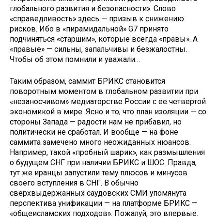
глобального развития и безопасности». Слово
«справедливость» здесь — призыв к снижению
рисков. Ибо в «пирамидальной» G7 принято
подчиняться «старшим», которые всегда «правы». А
«правые» — сильны, запальчивы и безжалостны.
Чтобы об этом помнили и уважали…
Таким образом, саммит БРИКС становится
поворотным моментом в глобальном развитии при
«незаносчивом» медиаторстве России с ее четвертой
экономикой в мире. Ясно и то, что план изоляции — со
стороны Запада — радости нам не прибавил, но
политически не сработал. И вообще — на фоне
саммита замечено много неожиданных нюансов.
Например, такой «пробный шарик», как размышления
о будущем СНГ при наличии БРИКС и ШОС. Правда,
тут же иранцы запустили тему плюсов и минусов
своего вступления в СНГ. В обычно
сверхвыдержанных саудовских СМИ упомянута
перспектива унификации — на платформе БРИКС —
«общеисламских подходов». Пожалуй, это впервые.