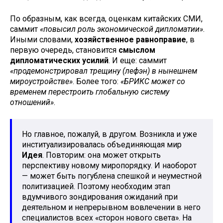
По образным, как всегда, оценкам китайских СМИ,
саммит
«повысил роль экономической дипломатии»
.
Иными словами,
хозяйственное равноправие
, в
первую очередь, становится
смыслом
дипломатических усилий
. И еще: саммит
«продемонстрировал трещину (лефэн) в нынешнем
мироустройстве»
. Более того:
«БРИКС может со
временем перестроить глобальную систему
отношений»
.
Но главное, пожалуй, в другом. Возникла и уже
институализировалась объединяющая мир
Идея
. Повторим: она может открыть
перспективу новому миропорядку. И наоборот
— может быть погублена спешкой и неуместной
политизацией. Поэтому необходим этап
вдумчивого зондирования ожиданий при
деятельном и непрерывном вовлечении в него
специалистов всех «сторон нового света». На