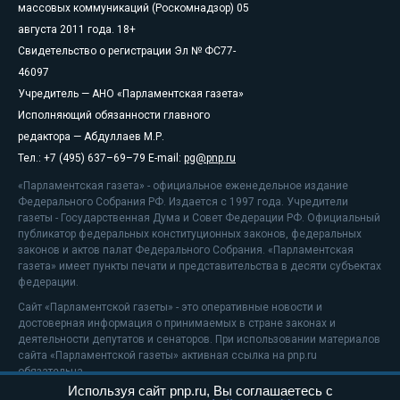
массовых коммуникаций (Роскомнадзор) 05
августа 2011 года. 18+
Свидетельство о регистрации Эл № ФС77-
46097
Учредитель — АНО «Парламентская газета»
Исполняющий обязанности главного
редактора — Абдуллаев М.Р.
Тел.: +7 (495) 637–69–79 E-mail:
pg@pnp.ru
«Парламентская газета» - официальное еженедельное издание
Федерального Собрания РФ. Издается с 1997 года. Учредители
газеты - Государственная Дума и Совет Федерации РФ. Официальный
публикатор федеральных конституционных законов, федеральных
законов и актов палат Федерального Собрания. «Парламентская
газета» имеет пункты печати и представительства в десяти субъектах
федерации.
Сайт «Парламентской газеты» - это оперативные новости и
достоверная информация о принимаемых в стране законах и
деятельности депутатов и сенаторов. При использовании материалов
сайта «Парламентской газеты» активная ссылка на pnp.ru
обязательна.
Используя сайт pnp.ru, Вы соглашаетесь с
На информационном ресурсе применяются
рекомендательные