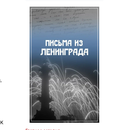
,
и
ПК