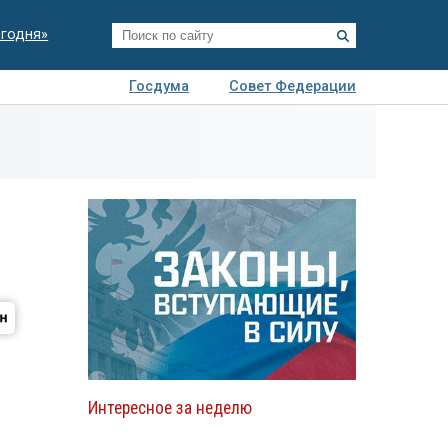
егодня»
Госдума
Совет Федерации
я
Авто
Недвижимость
Технологии
иза
Интересное за неделю