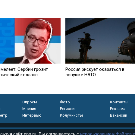
 мелеет: Сербии грозит
Россия рискует оказаться в
етический коллапс
ловушке НАТО
Опросы
Фото
Контакты
ы
Мнения
Регионы
Реклама
ентр
Интервью
Колумнисты
Вакансии
льзуя сайт pnp.ru, Вы соглашаетесь с
использованием файлов c