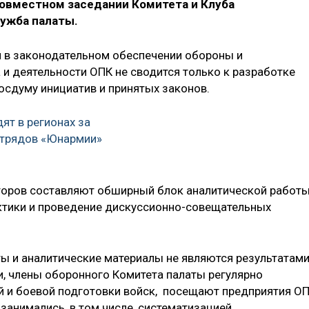
совместном заседании Комитета и Клуба
лужба палаты.
и в законодательном обеспечении обороны и
 и деятельности ОПК не сводится только к разработке
осдуму инициатив и принятых законов.
ят в регионах за
трядов «Юнармии»
аторов составляют обширный блок аналитической работы
ктики и проведение дискуссионно-совещательных
ты и аналитические материалы не являются результатам
и, члены оборонного Комитета палаты регулярно
й и боевой подготовки войск, посещают предприятия О
 занимались, в том числе, систематизацией