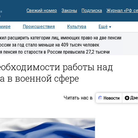
Свежий номер
Законы
Подписка
Журнал «РФ с
ия
и
 мире
Происшествия
Культура
Ещё
Медиацентр
Интервью
Колумнисты
Делова
ил расширить категории лиц, имеющих право на две пенсии
эксперт
оссии за год стало меньше на 409 тысяч человек
я пенсия по старости в России превысила 27,2 тысячи
еобходимости работы над
 в военной сфере
Читать нас в