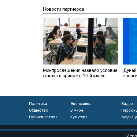
Новости партнеров
Минпросвещения назвало условие
Дунай
отказа в приеме в 10-й класс
энерг
Политика
Экономика
Видео
Общество
В мире
Персон
Происшествия
Культура
Медиац
© «Парламентская газета», 2026 г.
Испо