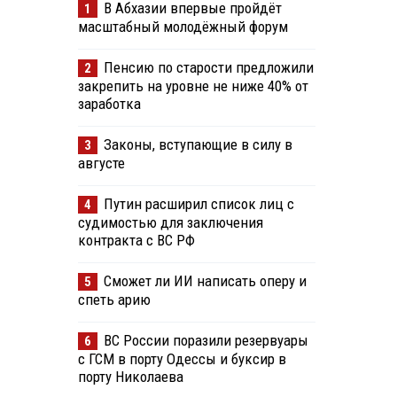
В Абхазии впервые пройдёт
1
масштабный молодёжный форум
Пенсию по старости предложили
2
закрепить на уровне не ниже 40% от
заработка
Законы, вступающие в силу в
3
августе
Путин расширил список лиц с
4
судимостью для заключения
контракта с ВС РФ
Сможет ли ИИ написать оперу и
5
спеть арию
ВС России поразили резервуары
6
с ГСМ в порту Одессы и буксир в
порту Николаева