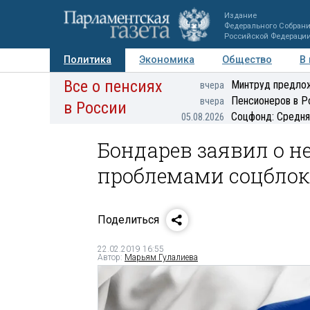
Издание
Федерального Собран
Российской Федераци
Политика
Экономика
Общество
В
Все о пенсиях
Фото
Авторы
Персоны
Мнения
Регионы
Минтруд предлож
вчера
Пенсионеров в Р
вчера
в России
Соцфонд: Средня
05.08.2026
Бондарев заявил о н
проблемами соцблока
Поделиться
22.02.2019 16:55
Автор:
Марьям Гулалиева