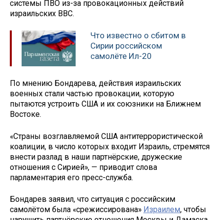
системы ПВО из-за провокационных действий
израильских ВВС.
Что известно о сбитом в
Сирии российском
самолёте Ил-20
По мнению Бондарева, действия израильских
военных стали частью провокации, которую
пытаются устроить США и их союзники на Ближнем
Востоке.
«Страны возглавляемой США антитеррористической
коалиции, в число которых входит Израиль, стремятся
внести разлад в наши партнёрские, дружеские
отношения с Сирией», — приводит слова
парламентария его пресс-служба.
Бондарев заявил, что ситуация с российским
самолётом была «срежиссирована»
Израилем
, чтобы
нарушить партнёрские отношения Москвы и Дамаска.