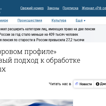
Свежий номер
Законы
Подписка
Журнал «РФ с
ия
и
 мире
Происшествия
Культура
Ещё
Медиацентр
Интервью
Колумнисты
Делова
жил расширить категории лиц, имеющих право на две пенсии
эксперт
России за год стало меньше на 409 тысяч человек
я пенсия по старости в России превысила 27,2 тысячи
ифровом профиле»
ый подход к обработке
ых
Читать нас в