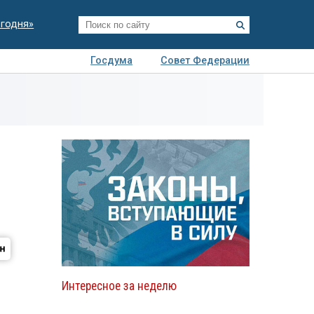
егодня»
Госдума
Совет Федерации
я
Авто
Недвижимость
Технологии
иза
Интересное за неделю