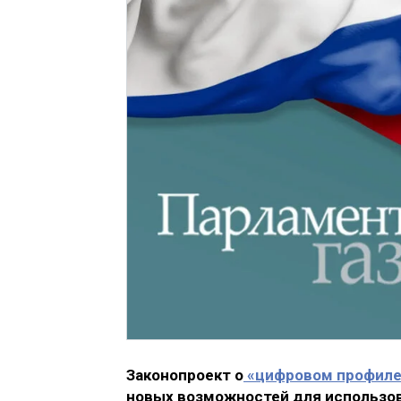
Законопроект о
«цифровом профиле
новых возможностей для использов