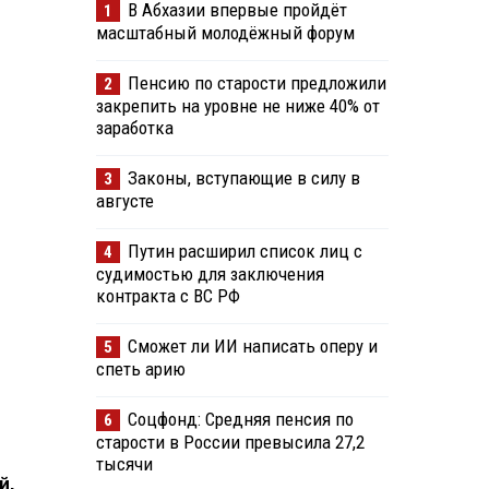
В Абхазии впервые пройдёт
1
масштабный молодёжный форум
Пенсию по старости предложили
2
закрепить на уровне не ниже 40% от
заработка
Законы, вступающие в силу в
3
августе
Путин расширил список лиц с
4
судимостью для заключения
контракта с ВС РФ
Сможет ли ИИ написать оперу и
5
спеть арию
Соцфонд: Средняя пенсия по
6
старости в России превысила 27,2
тысячи
й,