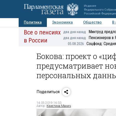
Издание
Федерального Собран
Российской Федераци
Политика
Экономика
Общество
В
Все о пенсиях
Фото
Авторы
Персоны
Мнения
Регионы
Минтруд предло
два дня назад
Пенсионеров в 
два дня назад
в России
Соцфонд: Средня
05.08.2026
Бокова: проект о «ц
предусматривает нов
персональных данн
Поделиться
14.05.2019 16:33
Автор:
Кристина Манич