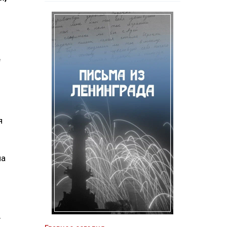
е
я
на
у