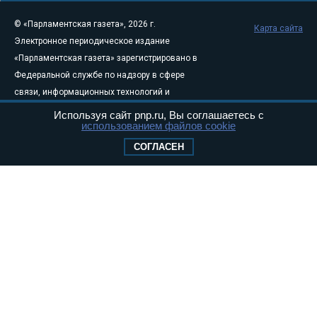
© «Парламентская газета», 2026 г.
Карта сайта
Электронное периодическое издание
«Парламентская газета» зарегистрировано в
Федеральной службе по надзору в сфере
связи, информационных технологий и
массовых коммуникаций (Роскомнадзор) 05
Используя сайт pnp.ru, Вы соглашаетесь с
использованием файлов cookie
августа 2011 года. 18+
Свидетельство о регистрации Эл № ФС77-
СОГЛАСЕН
46097
Учредитель — АНО «Парламентская газета»
Исполняющий обязанности главного
редактора — Абдуллаев М.Р.
Тел.: +7 (495) 637–69–79 E-mail:
pg@pnp.ru
«Парламентская газета» - официальное еженедельное издание
Федерального Собрания РФ. Издается с 1997 года. Учредители
газеты - Государственная Дума и Совет Федерации РФ. Официальный
публикатор федеральных конституционных законов, федеральных
законов и актов палат Федерального Собрания. «Парламентская
газета» имеет пункты печати и представительства в десяти субъектах