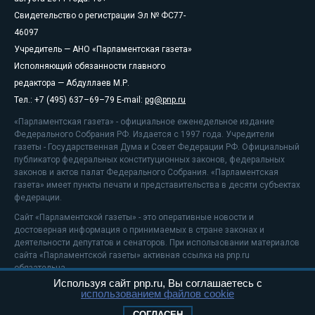
Свидетельство о регистрации Эл № ФС77-
46097
Учредитель — АНО «Парламентская газета»
Исполняющий обязанности главного
редактора — Абдуллаев М.Р.
Тел.: +7 (495) 637–69–79 E-mail:
pg@pnp.ru
«Парламентская газета» - официальное еженедельное издание
Федерального Собрания РФ. Издается с 1997 года. Учредители
газеты - Государственная Дума и Совет Федерации РФ. Официальный
публикатор федеральных конституционных законов, федеральных
законов и актов палат Федерального Собрания. «Парламентская
газета» имеет пункты печати и представительства в десяти субъектах
федерации.
Сайт «Парламентской газеты» - это оперативные новости и
достоверная информация о принимаемых в стране законах и
деятельности депутатов и сенаторов. При использовании материалов
сайта «Парламентской газеты» активная ссылка на pnp.ru
обязательна.
Используя сайт pnp.ru, Вы соглашаетесь с
На информационном ресурсе применяются
рекомендательные
использованием файлов cookie
технологии
Положение о защите персональных данных
СОГЛАСЕН