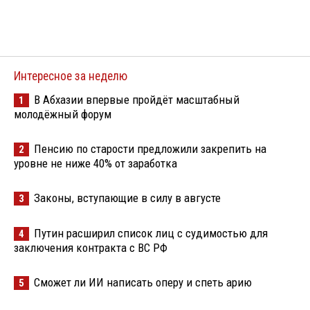
Интересное за неделю
В Абхазии впервые пройдёт масштабный
1
молодёжный форум
Пенсию по старости предложили закрепить на
2
уровне не ниже 40% от заработка
Законы, вступающие в силу в августе
3
Путин расширил список лиц с судимостью для
4
заключения контракта с ВС РФ
Сможет ли ИИ написать оперу и спеть арию
5