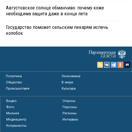
Августовское солнце обманчиво: почему коже
необходима защита даже в конце лета
Государство поможет сельским пекарям испечь
колобок
Политика
Экономика
Общество
В мире
Происшествия
Культура
Видео
Опросы
Фото
Персоны
Мнения
Регионы
Медиацентр
Интервью
Колумнисты