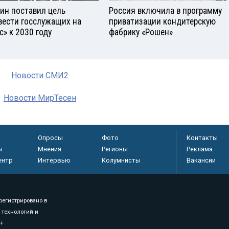
ин поставил цель
Россия включила в программу
вести госслужащих на
приватизации кондитерскую
с» к 2030 году
фабрику «Рошен»
Новости СМИ2
Новости МирТесен
Опросы
Фото
Контакты
ы
Мнения
Регионы
Реклама
ентр
Интервью
Колумнисты
Вакансии
регистрировано в
 технологий и
8+