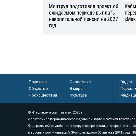
Минтруд подготовил проект об
Кабм
ожидаемом периоде выплаты
пере
накопительной пенсии на 2027
«Мак
год
Политика
Экономика
Видео
Общество
В мире
Персон
Происшествия
Культура
Медиац
© «Парламентская газета», 2026 г.
Электронное периодическое издание «Парламентская газета» за
Федеральной службе по надзору в сфере связи, информационных
массовых коммуникаций (Роскомнадзор) 05 августа 2011 года. 1