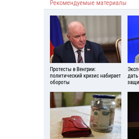
Рекомендуемые материалы
Протесты в Венгрии:
Эксп
политический кризис набирает
дать
обороты
защи