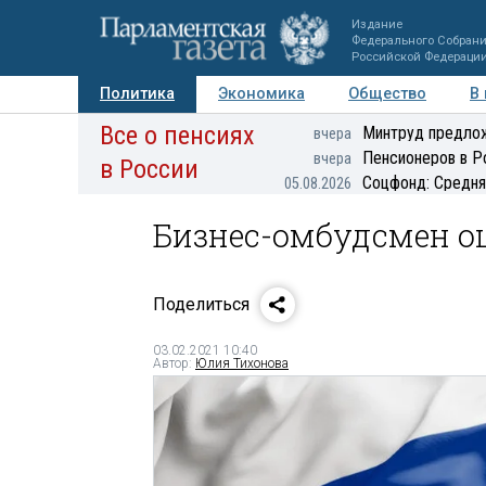
Издание
Федерального Собран
Российской Федераци
Политика
Экономика
Общество
В
Все о пенсиях
Фото
Авторы
Персоны
Мнения
Регионы
Минтруд предлож
вчера
Пенсионеров в Р
вчера
в России
Соцфонд: Средня
05.08.2026
Бизнес-омбудсмен о
Поделиться
03.02.2021 10:40
Автор:
Юлия Тихонова