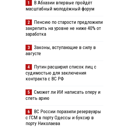
В Абхазии впервые пройдёт
1
масштабный молодёжный форум
Пенсию по старости предложили
2
закрепить на уровне не ниже 40% от
заработка
Законы, вступающие в силу в
3
августе
Путин расширил список лиц с
4
судимостью для заключения
контракта с ВС РФ
Сможет ли ИИ написать оперу и
5
спеть арию
ВС России поразили резервуары
6
с ГСМ в порту Одессы и буксир в
порту Николаева