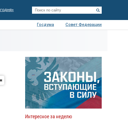
егодня»
Госдума
Совет Федерации
я
Авто
Недвижимость
Технологии
иза
Интересное за неделю