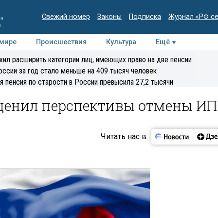
Свежий номер
Законы
Подписка
Журнал «РФ с
ия
и
 мире
Происшествия
Культура
Ещё
Медиацентр
Интервью
Колумнисты
Делова
ил расширить категории лиц, имеющих право на две пенсии
эксперт
оссии за год стало меньше на 409 тысяч человек
я пенсия по старости в России превысила 27,2 тысячи
ценил перспективы отмены ИП
Читать нас в