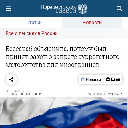
Статьи
Новости
Все о пенсиях в России
Бессараб объяснила, почему был
принят закон о запрете суррогатного
материнства для иностранцев
08.12.2022 17:11
Автор:
Антон Гребенников
Законопроект:
№ 41630-8