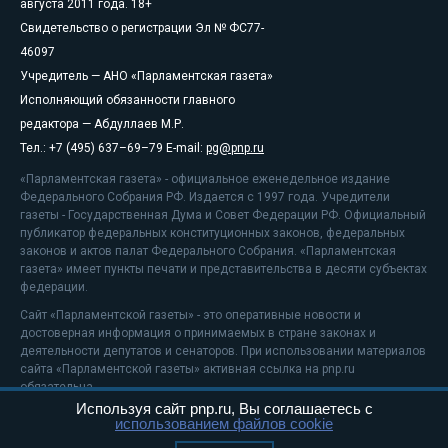
августа 2011 года. 18+
Свидетельство о регистрации Эл № ФС77-
46097
Учредитель — АНО «Парламентская газета»
Исполняющий обязанности главного
редактора — Абдуллаев М.Р.
Тел.: +7 (495) 637–69–79 E-mail:
pg@pnp.ru
«Парламентская газета» - официальное еженедельное издание
Федерального Собрания РФ. Издается с 1997 года. Учредители
газеты - Государственная Дума и Совет Федерации РФ. Официальный
публикатор федеральных конституционных законов, федеральных
законов и актов палат Федерального Собрания. «Парламентская
газета» имеет пункты печати и представительства в десяти субъектах
федерации.
Сайт «Парламентской газеты» - это оперативные новости и
достоверная информация о принимаемых в стране законах и
деятельности депутатов и сенаторов. При использовании материалов
сайта «Парламентской газеты» активная ссылка на pnp.ru
обязательна.
Используя сайт pnp.ru, Вы соглашаетесь с
На информационном ресурсе применяются
рекомендательные
использованием файлов cookie
технологии