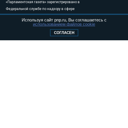
«Парламентская газета» зарегистрировано в
Федеральной службе по надзору в сфере
связи, информационных технологий и
Используя сайт pnp.ru, Вы соглашаетесь с
массовых коммуникаций (Роскомнадзор) 05
использованием файлов cookie
августа 2011 года. 18+
СОГЛАСЕН
Свидетельство о регистрации Эл № ФС77-
46097
Учредитель — АНО «Парламентская газета»
Исполняющий обязанности главного
редактора — Абдуллаев М.Р.
Тел.: +7 (495) 637–69–79 E-mail:
pg@pnp.ru
«Парламентская газета» - официальное еженедельное издание
Федерального Собрания РФ. Издается с 1997 года. Учредители
газеты - Государственная Дума и Совет Федерации РФ. Официальный
публикатор федеральных конституционных законов, федеральных
законов и актов палат Федерального Собрания. «Парламентская
газета» имеет пункты печати и представительства в десяти субъектах
федерации.
Сайт «Парламентской газеты» - это оперативные новости и
достоверная информация о принимаемых в стране законах и