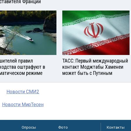
ставителя Франции
шителей правил
ТАСС: Первый международный
ходства оштрафуют в
контакт Моджтабы Хаменеи
матическом режиме
может быть с Путиным
Новости СМИ2
Новости МирТесен
Опросы
Фото
Контакты