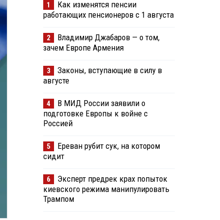
Как изменятся пенсии
1
работающих пенсионеров с 1 августа
Владимир Джабаров — о том,
2
зачем Европе Армения
Законы, вступающие в силу в
3
августе
В МИД России заявили о
4
подготовке Европы к войне с
Россией
Ереван рубит сук, на котором
5
сидит
Эксперт предрек крах попыток
6
киевского режима манипулировать
Трампом