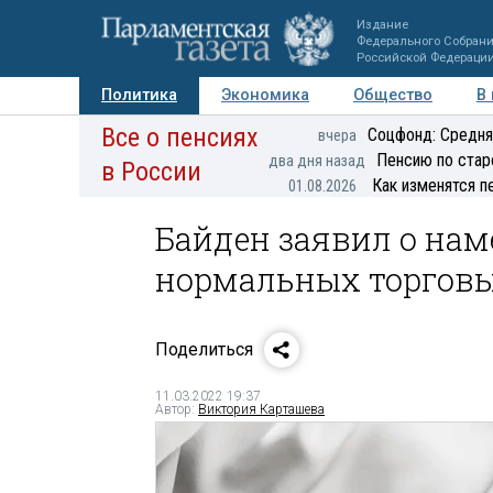
Издание
Федерального Собран
Российской Федераци
Политика
Экономика
Общество
В
Все о пенсиях
Фото
Авторы
Персоны
Мнения
Регионы
Соцфонд: Средня
вчера
Пенсию по стар
два дня назад
в России
Как изменятся п
01.08.2026
Байден заявил о на
нормальных торговы
Поделиться
11.03.2022 19:37
Автор:
Виктория Карташева