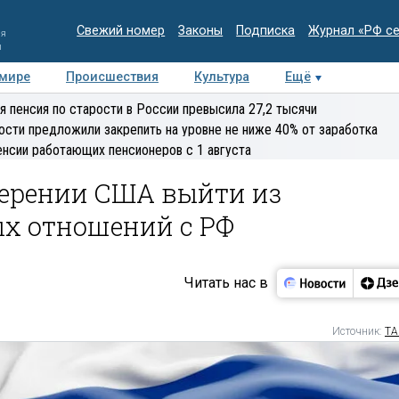
Свежий номер
Законы
Подписка
Журнал «РФ с
ия
и
 мире
Происшествия
Культура
Ещё
Медиацентр
Интервью
Колумнисты
Делова
я пенсия по старости в России превысила 27,2 тысячи
эксперт
ости предложили закрепить на уровне не ниже 40% от заработка
енсии работающих пенсионеров с 1 августа
мерении США выйти из
х отношений с РФ
Читать нас в
Источник:
ТА