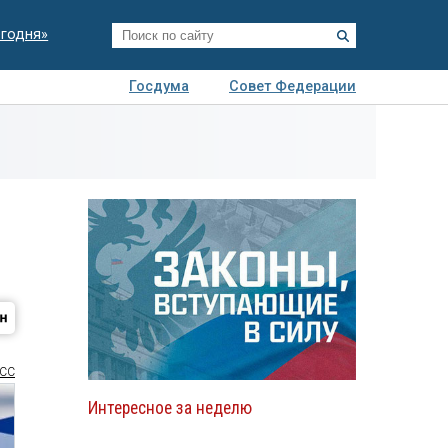
егодня»
Госдума
Совет Федерации
я
Авто
Недвижимость
Технологии
иза
СС
Интересное за неделю