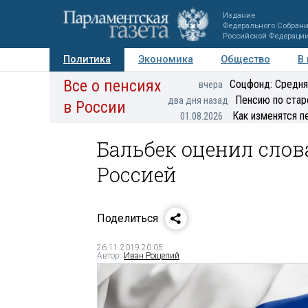
Издание
Федерального Собран
Российской Федераци
Политика
Экономика
Общество
В
Все о пенсиях
Фото
Авторы
Персоны
Мнения
Регионы
Соцфонд: Средня
вчера
Пенсию по стар
два дня назад
в России
Как изменятся п
01.08.2026
Бальбек оценил слов
Россией
Поделиться
26.11.2019 20:05
Автор:
Иван Рощепий