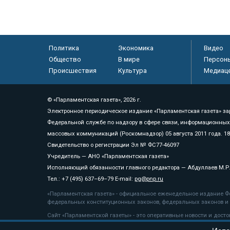
Политика
Экономика
Видео
Общество
В мире
Персон
Происшествия
Культура
Медиац
© «Парламентская газета», 2026 г.
Электронное периодическое издание «Парламентская газета» за
Федеральной службе по надзору в сфере связи, информационных
массовых коммуникаций (Роскомнадзор) 05 августа 2011 года. 1
Свидетельство о регистрации Эл № ФС77-46097
Учредитель — АНО «Парламентская газета»
Исполняющий обязанности главного редактора — Абдуллаев М.Р
Тел.: +7 (495) 637–69–79 E-mail:
pg@pnp.ru
«Парламентская газета» - официальное еженедельное издание Фе
федеральных конституционных законов, федеральных законов и а
Сайт «Парламентской газеты» - это оперативные новости и дост
«Парламентской газеты» активная ссылка на pnp.ru обязательна.