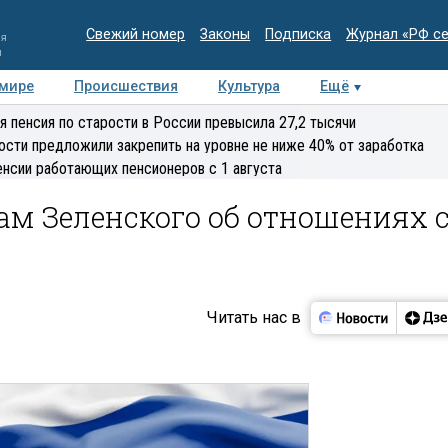
Свежий номер
Законы
Подписка
Журнал «РФ с
ия
и
 мире
Происшествия
Культура
Ещё
Медиацентр
Интервью
Колумнисты
Делова
я пенсия по старости в России превысила 27,2 тысячи
эксперт
ости предложили закрепить на уровне не ниже 40% от заработка
енсии работающих пенсионеров с 1 августа
ам Зеленского об отношениях 
Читать нас в