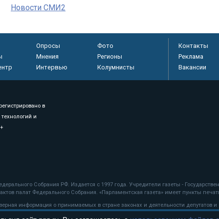
Новости СМИ2
Опросы
Фото
Контакты
ы
Мнения
Регионы
Реклама
ентр
Интервью
Колумнисты
Вакансии
регистрировано в
 технологий и
8+
.
дерального Собрания РФ. Издается с 1997 года. Учредители газеты - Государств
ктов палат Федерального Собрания. «Парламентская газета» имеет пункты печати
оверная информация о принимаемых в стране законах и деятельности депутатов и