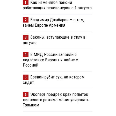
Как изменятся пенсии
1
работающих пенсионеров с 1 августа
Владимир Джабаров — о том,
2
зачем Европе Армения
Законы, вступающие в силу в
3
августе
В МИД России заявили о
4
подготовке Европы к войне с
Россией
Ереван рубит сук, на котором
5
сидит
Эксперт предрек крах попыток
6
киевского режима манипулировать
Трампом