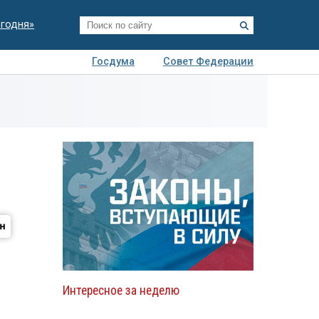
егодня»
Госдума
Совет Федерации
я
Авто
Недвижимость
Технологии
иза
с
Интересное за неделю