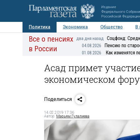
Издание
Федерального Собран
Российской Федераци
Политика
Экономика
Общество
В
Все о пенсиях
Фото
Авторы
Персоны
Мнения
Регионы
Соцфонд: Средн
два дня назад
Пенсию по старо
04.08.2026
в России
Как изменятся п
01.08.2026
Асад примет участи
экономическом фор
Поделиться
14.02.2019 17:36
Автор:
Марьям Гулалиева