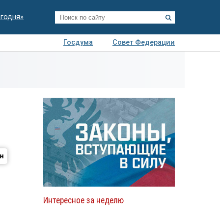
егодня»
Госдума
Совет Федерации
я
Авто
Недвижимость
Технологии
иза
м
Интересное за неделю