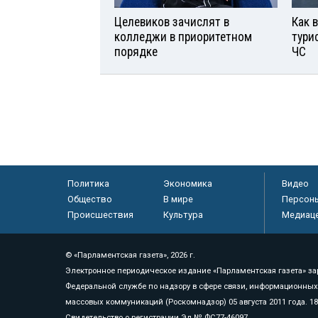
Целевиков зачислят в
Как 
колледжи в приоритетном
тури
порядке
ЧС
Политика
Экономика
Видео
Общество
В мире
Персон
Происшествия
Культура
Медиац
© «Парламентская газета», 2026 г.
Электронное периодическое издание «Парламентская газета» за
Федеральной службе по надзору в сфере связи, информационных
массовых коммуникаций (Роскомнадзор) 05 августа 2011 года. 1
Свидетельство о регистрации Эл № ФС77-46097