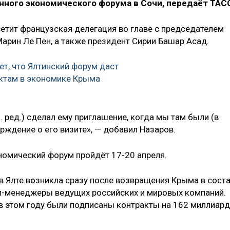
нного экономического форума в Сочи, передаёт ТАС
сетит французская делегация во главе с председателем
арин Ле Пен, а также президент Сирии Башар Асад.
ет, что Ялтинский форум даст
ктам в экономике Крыма
. ред.) сделал ему приглашение, когда мы там были (в
ерждение о его визите», — добавил Назаров.
омический форум пройдёт 17-20 апреля.
в Ялте возникла сразу после возвращения Крыма в сост
п-менеджеры ведущих российских и мировых компаний.
в этом году были подписаны контракты на 162 миллиар