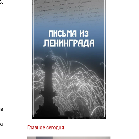
С.
ав
да
Главное сегодня