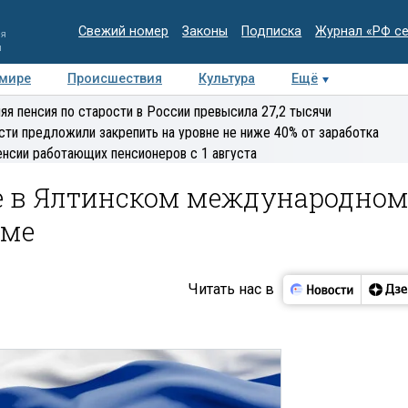
Свежий номер
Законы
Подписка
Журнал «РФ с
ия
и
 мире
Происшествия
Культура
Ещё
Медиацентр
Интервью
Колумнисты
Делова
яя пенсия по старости в России превысила 27,2 тысячи
эксперт
сти предложили закрепить на уровне не ниже 40% от заработка
енсии работающих пенсионеров с 1 августа
е в Ялтинском международно
уме
Читать нас в