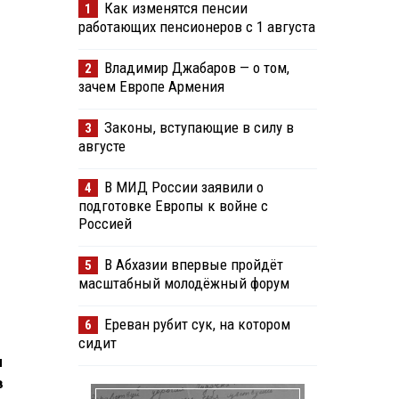
Как изменятся пенсии
1
работающих пенсионеров с 1 августа
Владимир Джабаров — о том,
2
зачем Европе Армения
Законы, вступающие в силу в
3
августе
В МИД России заявили о
4
подготовке Европы к войне с
Россией
В Абхазии впервые пройдёт
5
масштабный молодёжный форум
Ереван рубит сук, на котором
6
сидит
л
в