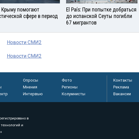
в Крыму помогают
El País: При попытке добраться
стической сфере в период
до испанской Сеуты погибли
67 мигрантов
Новости СМИ2
Новости СМИ2
Опросы
Фото
Контакты
ы
Мнения
Регионы
Реклама
ентр
Интервью
Колумнисты
Вакансии
регистрировано в
 технологий и
8+