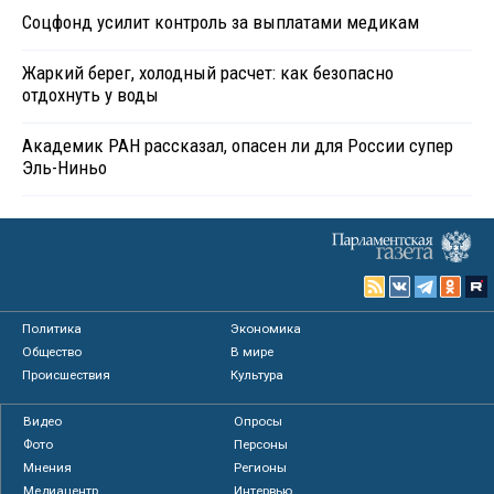
Соцфонд усилит контроль за выплатами медикам
Жаркий берег, холодный расчет: как безопасно
отдохнуть у воды
Академик РАН рассказал, опасен ли для России супер
Эль-Ниньо
Политика
Экономика
Общество
В мире
Происшествия
Культура
Видео
Опросы
Фото
Персоны
Мнения
Регионы
Медиацентр
Интервью