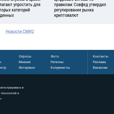
лагают упростить для
правилам: Совфед утвердил
торых категорий
регулирование рынка
денных
криптовалют
Новости СМИ2
Опросы
Фото
Контакты
ы
Мнения
Регионы
Реклама
ентр
Интервью
Колумнисты
Вакансии
регистрировано в
 технологий и
8+