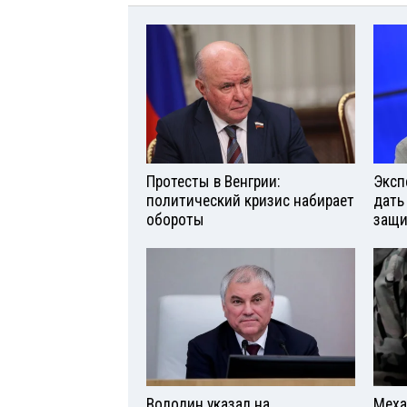
Протесты в Венгрии:
Эксп
политический кризис набирает
дать
обороты
защи
Володин указал на
Меха