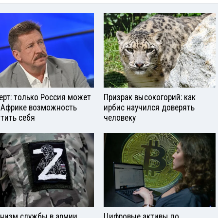
ерт: только Россия может
Призрак высокогорий: как
 Африке возможность
ирбис научился доверять
тить себя
человеку
низм службы в армии
Цифровые активы по