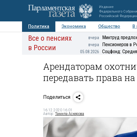
Издание
Федерального Собран
Российской Федераци
Политика
Экономика
Общество
В
Все о пенсиях
Фото
Авторы
Персоны
Мнения
Регионы
Минтруд предлож
вчера
Пенсионеров в Р
вчера
в России
Соцфонд: Средня
05.08.2026
Арендаторам охотни
передавать права на
Поделиться
16.12.2020 16:01
Автор:
Тамила Аскерова