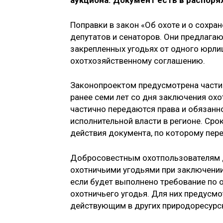
аукциона. Документ есть в распор
Поправки в закон «Об охоте и о сохра
депутатов и сенаторов. Они предлагаю
закрепленных угодьях от одного юрлиц
охотхозяйственному соглашению.
Законопроектом предусмотрена частич
ранее семи лет со дня заключения охо
частично передаются права и обязанн
исполнительной власти в регионе. Ср
действия документа, по которому пер
Добросовестным охотпользователям 
охотничьими угодьями при заключении
если будет выполнено требование по 
охотничьего угодья. Для них предусм
действующим в других природоресурсн