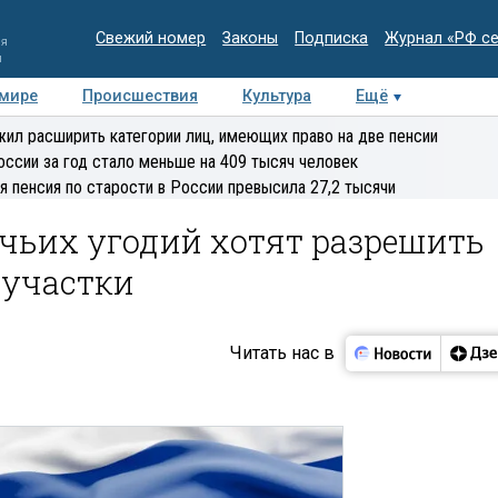
Свежий номер
Законы
Подписка
Журнал «РФ с
ия
и
 мире
Происшествия
Культура
Ещё
Медиацентр
Интервью
Колумнисты
Делова
ил расширить категории лиц, имеющих право на две пенсии
эксперт
оссии за год стало меньше на 409 тысяч человек
я пенсия по старости в России превысила 27,2 тысячи
чьих угодий хотят разрешить
 участки
Читать нас в