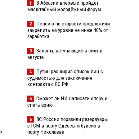
В Абхазии впервые пройдёт
1
масштабный молодёжный форум
Пенсию по старости предложили
2
закрепить на уровне не ниже 40% от
заработка
Законы, вступающие в силу в
3
августе
Путин расширил список лиц с
4
судимостью для заключения
контракта с ВС РФ
Сможет ли ИИ написать оперу и
5
спеть арию
ВС России поразили резервуары
6
с ГСМ в порту Одессы и буксир в
з
порту Николаева