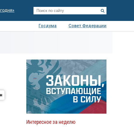
егодня»
Госдума
Совет Федерации
я
Авто
Недвижимость
Технологии
иза
Интересное за неделю