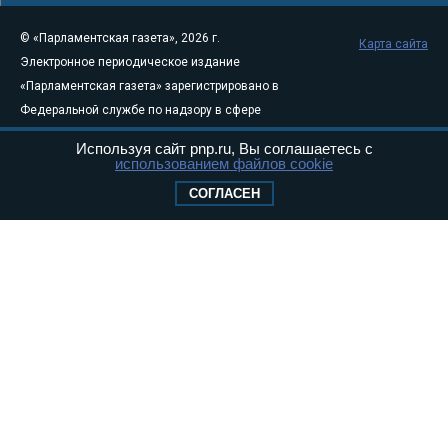
© «Парламентская газета», 2026 г.
Карта сайта
Электронное периодическое издание
«Парламентская газета» зарегистрировано в
Федеральной службе по надзору в сфере
связи, информационных технологий и
Используя сайт pnp.ru, Вы соглашаетесь с
массовых коммуникаций (Роскомнадзор) 05
использованием файлов cookie
августа 2011 года. 18+
СОГЛАСЕН
Свидетельство о регистрации Эл № ФС77-
46097
Учредитель — АНО «Парламентская газета»
Исполняющий обязанности главного
редактора — Абдуллаев М.Р.
Тел.: +7 (495) 637–69–79 E-mail:
pg@pnp.ru
«Парламентская газета» - официальное еженедельное издание
Федерального Собрания РФ. Издается с 1997 года. Учредители
газеты - Государственная Дума и Совет Федерации РФ. Официальный
публикатор федеральных конституционных законов, федеральных
законов и актов палат Федерального Собрания. «Парламентская
газета» имеет пункты печати и представительства в десяти субъектах