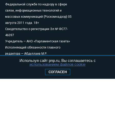
Федеральной службе по надзору в сфере
связи, информационных технологий и
массовых коммуникаций (Роскомнадзор) 05
августа 2011 года. 18+
Свидетельство о регистрации Эл № ФС77-
46097
Учредитель — АНО «Парламентская газета»
Исполняющий обязанности главного
редактора — Абдуллаев М.Р.
Тел.: +7 (495) 637–69–79 E-mail:
pg@pnp.ru
Используя сайт pnp.ru, Вы соглашаетесь с
использованием файлов cookie
«Парламентская газета» - официальное еженедельное издание
СОГЛАСЕН
Федерального Собрания РФ. Издается с 1997 года. Учредители
газеты - Государственная Дума и Совет Федерации РФ. Официальный
публикатор федеральных конституционных законов, федеральных
законов и актов палат Федерального Собрания. «Парламентская
газета» имеет пункты печати и представительства в десяти субъектах
федерации.
Сайт «Парламентской газеты» - это оперативные новости и
достоверная информация о принимаемых в стране законах и
деятельности депутатов и сенаторов. При использовании материалов