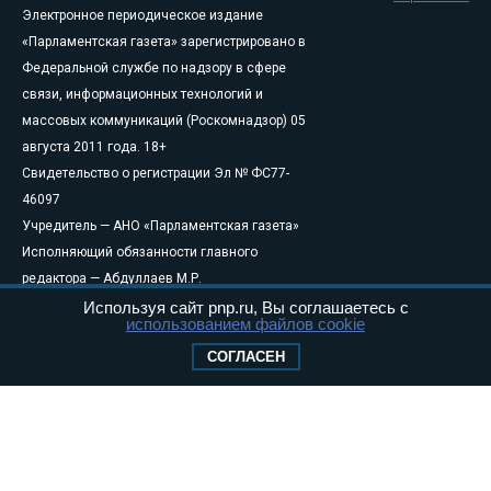
Электронное периодическое издание
«Парламентская газета» зарегистрировано в
Федеральной службе по надзору в сфере
связи, информационных технологий и
массовых коммуникаций (Роскомнадзор) 05
августа 2011 года. 18+
Свидетельство о регистрации Эл № ФС77-
46097
Учредитель — АНО «Парламентская газета»
Исполняющий обязанности главного
редактора — Абдуллаев М.Р.
Тел.: +7 (495) 637–69–79 E-mail:
pg@pnp.ru
Используя сайт pnp.ru, Вы соглашаетесь с
использованием файлов cookie
«Парламентская газета» - официальное еженедельное издание
СОГЛАСЕН
Федерального Собрания РФ. Издается с 1997 года. Учредители
газеты - Государственная Дума и Совет Федерации РФ. Официальный
публикатор федеральных конституционных законов, федеральных
законов и актов палат Федерального Собрания. «Парламентская
газета» имеет пункты печати и представительства в десяти субъектах
федерации.
Сайт «Парламентской газеты» - это оперативные новости и